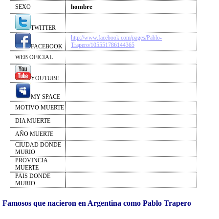
hombre
SEXO
TWITTER
http://www.facebook.com/pages/Pablo-
Trapero/105551786144365
FACEBOOK
WEB OFICIAL
YOUTUBE
MY SPACE
MOTIVO MUERTE
DIA MUERTE
AÑO MUERTE
CIUDAD DONDE
MURIO
PROVINCIA
MUERTE
PAIS DONDE
MURIO
Famosos que nacieron en Argentina como Pablo Trapero