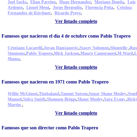
,
,
,
,
Joel Sacks
Elian Parrino
Hugo Hernandez
Mariano Donda
Luis
,
,
,
,
Ardente
Lionel Messi
Jorge Bergoglio
Florencia Peña
Cristina
,
,
Fernandez de Kirchner
Ricardo Preve
Ver listado completo
Famosos que nacieron el dia 4 de octubre como Pablo Trapero
,
,
,
,
Cristiano Lucarelli
Jovan Damjanovic
Stacey Solomon
Shontelle
Russ
,
,
,
,
,
Simmons
Pablo Trapero
Mick Jackson
Mauro Camoranesi
M.Ward
L
,
Mama
Ver listado completo
Famosos que nacieron en 1971 como Pablo Trapero
,
,
,
,
Willie McGinest
Timbaland
Tammi Sutton
Sugar Shane Mosley
Step
,
,
,
,
,
Manuel
Sidra Smith
Shannon Briggs
Shane Mosley
Sara Evans
Rick
,
Martin
Ver listado completo
Famosos que son director como Pablo Trapero