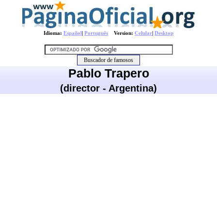
Idioma:
Español
|
Português
Version:
Celular
|
Desktop
Pablo Trapero
(director - Argentina)