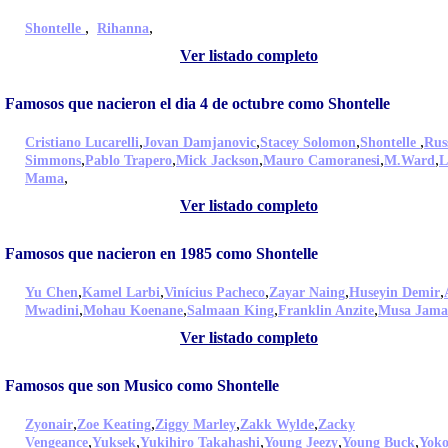
,
,
Shontelle
Rihanna
Ver listado completo
Famosos que nacieron el dia 4 de octubre como Shontelle
,
,
,
,
Cristiano Lucarelli
Jovan Damjanovic
Stacey Solomon
Shontelle
Russ
,
,
,
,
,
Simmons
Pablo Trapero
Mick Jackson
Mauro Camoranesi
M.Ward
L
,
Mama
Ver listado completo
Famosos que nacieron en 1985 como Shontelle
,
,
,
,
,
Yu Chen
Kamel Larbi
Vinícius Pacheco
Zayar Naing
Huseyin Demir
,
,
,
,
Mwadini
Mohau Koenane
Salmaan King
Franklin Anzite
Musa Jama
Ver listado completo
Famosos que son Musico como Shontelle
,
,
,
,
Zyonair
Zoe Keating
Ziggy Marley
Zakk Wylde
Zacky
,
,
,
,
,
Vengeance
Yuksek
Yukihiro Takahashi
Young Jeezy
Young Buck
Yok