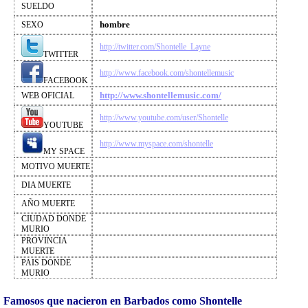
SUELDO
hombre
SEXO
http://twitter.com/Shontelle_Layne
TWITTER
http://www.facebook.com/shontellemusic
FACEBOOK
http://www.shontellemusic.com/
WEB OFICIAL
http://www.youtube.com/user/Shontelle
YOUTUBE
http://www.myspace.com/shontelle
MY SPACE
MOTIVO MUERTE
DIA MUERTE
AÑO MUERTE
CIUDAD DONDE
MURIO
PROVINCIA
MUERTE
PAIS DONDE
MURIO
Famosos que nacieron en Barbados como Shontelle