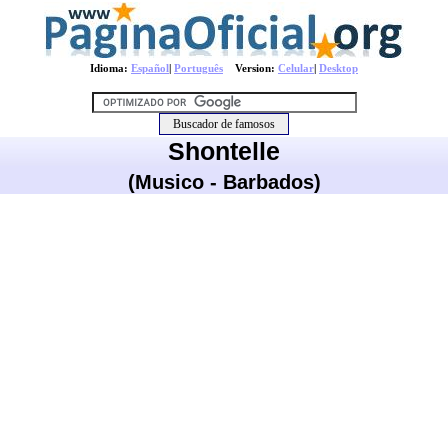
Idioma:
Español
|
Português
Version:
Celular
|
Desktop
Shontelle
(Musico - Barbados)