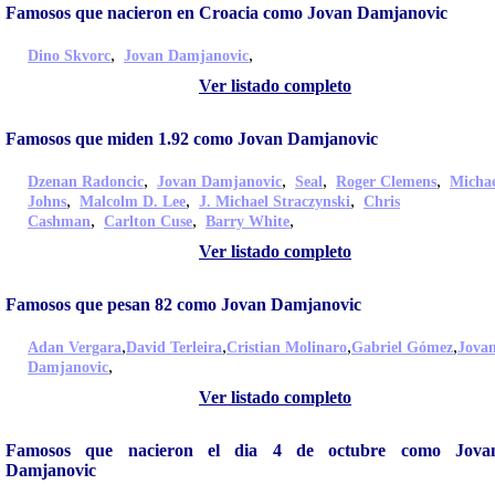
Famosos que nacieron en Croacia como Jovan Damjanovic
,
,
Dino Skvorc
Jovan Damjanovic
Ver listado completo
Famosos que miden 1.92 como Jovan Damjanovic
,
,
,
,
Dzenan Radoncic
Jovan Damjanovic
Seal
Roger Clemens
Micha
,
,
,
Johns
Malcolm D. Lee
J. Michael Straczynski
Chris
,
,
,
Cashman
Carlton Cuse
Barry White
Ver listado completo
Famosos que pesan 82 como Jovan Damjanovic
,
,
,
,
Adan Vergara
David Terleira
Cristian Molinaro
Gabriel Gómez
Jova
,
Damjanovic
Ver listado completo
Famosos que nacieron el dia 4 de octubre como Jova
Damjanovic