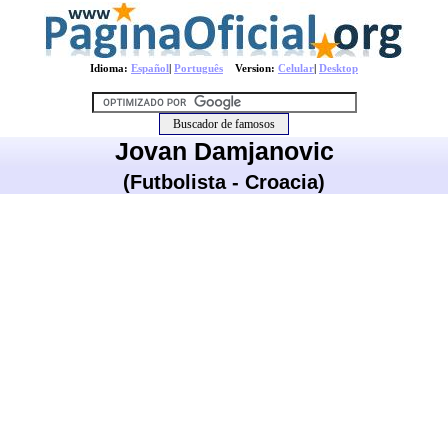
Idioma:
Español
|
Português
Version:
Celular
|
Desktop
Jovan Damjanovic
(Futbolista - Croacia)