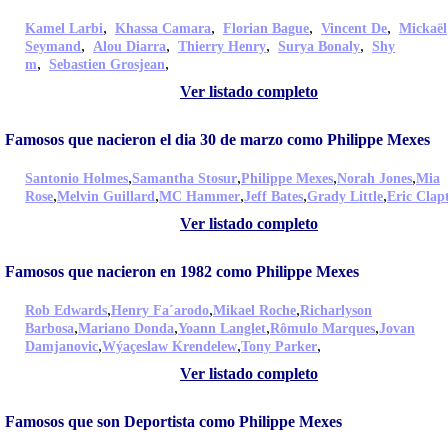
,
,
,
,
Kamel Larbi
Khassa Camara
Florian Bague
Vincent De
Mickaël
,
,
,
,
Seymand
Alou Diarra
Thierry Henry
Surya Bonaly
Shy
,
,
m
Sebastien Grosjean
Ver listado completo
Famosos que nacieron el dia 30 de marzo como Philippe Mexes
,
,
,
,
Santonio Holmes
Samantha Stosur
Philippe Mexes
Norah Jones
Mia
,
,
,
,
,
Rose
Melvin Guillard
MC Hammer
Jeff Bates
Grady Little
Eric Clap
Ver listado completo
Famosos que nacieron en 1982 como Philippe Mexes
,
,
,
Rob Edwards
Henry Fa´arodo
Mikael Roche
Richarlyson
,
,
,
,
Barbosa
Mariano Donda
Yoann Langlet
Rômulo Marques
Jovan
,
,
,
Damjanovic
Wýaçeslaw Krendelew
Tony Parker
Ver listado completo
Famosos que son Deportista como Philippe Mexes