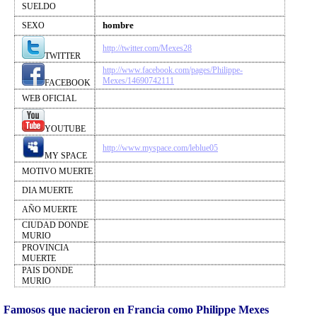
SUELDO
hombre
SEXO
http://twitter.com/Mexes28
TWITTER
http://www.facebook.com/pages/Philippe-
Mexes/14690742111
FACEBOOK
WEB OFICIAL
YOUTUBE
http://www.myspace.com/leblue05
MY SPACE
MOTIVO MUERTE
DIA MUERTE
AÑO MUERTE
CIUDAD DONDE
MURIO
PROVINCIA
MUERTE
PAIS DONDE
MURIO
Famosos que nacieron en Francia como Philippe Mexes