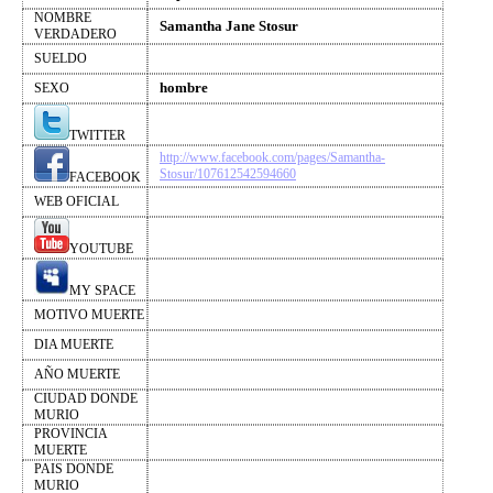
NOMBRE
Samantha Jane Stosur
VERDADERO
SUELDO
hombre
SEXO
TWITTER
http://www.facebook.com/pages/Samantha-
Stosur/107612542594660
FACEBOOK
WEB OFICIAL
YOUTUBE
MY SPACE
MOTIVO MUERTE
DIA MUERTE
AÑO MUERTE
CIUDAD DONDE
MURIO
PROVINCIA
MUERTE
PAIS DONDE
MURIO