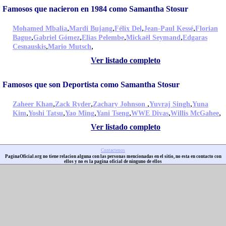
Famosos que nacieron en 1984 como Samantha Stosur
,
,
,
,
Mohamed Mbalia
Mardi Bujang
Félix Del
Jean-Paul Kessé
Florian
,
,
,
,
Bague
Gabriel Gómez
Elias Pelembe
Mickaël Seymand
Edgaras
,
,
Cesnauskis
Mario Mutsch
Ver listado completo
Famosos que son Deportista como Samantha Stosur
,
,
,
,
Zaheer Khan
Zack Ryder
Zachary Johnson
Yuvraj Singh
Yuna
,
,
,
,
,
,
Kim
Yoshi Tatsu
Yao Ming
Yani Tseng
WWE Divas
Willis McGahee
Ver listado completo
Contactenos
PaginaOficial.org no tiene relacion alguna con las personas mencionadas en el sitio, no esta en contacto con
ellos y no es la pagina oficial de ninguno de ellos