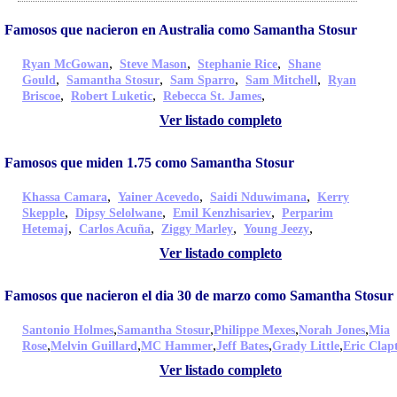
Famosos que nacieron en Australia como Samantha Stosur
,
,
,
Ryan McGowan
Steve Mason
Stephanie Rice
Shane
,
,
,
,
Gould
Samantha Stosur
Sam Sparro
Sam Mitchell
Ryan
,
,
,
Briscoe
Robert Luketic
Rebecca St. James
Ver listado completo
Famosos que miden 1.75 como Samantha Stosur
,
,
,
Khassa Camara
Yainer Acevedo
Saidi Nduwimana
Kerry
,
,
,
Skepple
Dipsy Selolwane
Emil Kenzhisariev
Perparim
,
,
,
,
Hetemaj
Carlos Acuña
Ziggy Marley
Young Jeezy
Ver listado completo
Famosos que nacieron el dia 30 de marzo como Samantha Stosur
,
,
,
,
Santonio Holmes
Samantha Stosur
Philippe Mexes
Norah Jones
Mia
,
,
,
,
,
Rose
Melvin Guillard
MC Hammer
Jeff Bates
Grady Little
Eric Clap
Ver listado completo