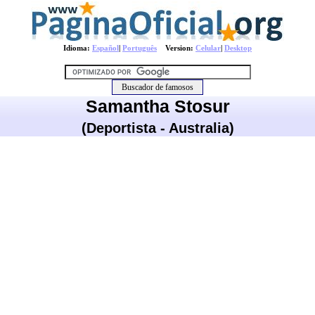
Idioma:
Español
|
Português
Version:
Celular
|
Desktop
Samantha Stosur
(Deportista - Australia)