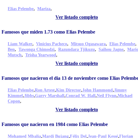
,
,
Elias Pelembe
Mariza
Ver listado completo
Famosos que miden 1.73 como Elias Pelembe
,
,
,
Liam Walker
Vinícius Pacheco
Mitsuo Ogasawara
Elias Pelembe
,
,
,
,
Ben
Tawonga Chimodzi
Razundara Tjikuzu
Saihou Jagne
Mari
,
,
Mutsch
Trisha Yearwood
Ver listado completo
Famosos que nacieron el dia 13 de noviembre como Elias Pelemb
,
,
,
,
Elias Pelembe
Ron Artest
Kim Director
John Hammond
Jimmy
,
,
,
,
,
Kimmel
Jibbs
Garry Marshall
Conrad W. Hall
Neil Flynn
Michael
,
Copon
Ver listado completo
Famosos que nacieron en 1984 como Elias Pelembe
,
,
,
,
Mohamed Mbalia
Mardi Bujang
Félix Del
Jean-Paul Kessé
Florian