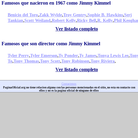
Famosos que nacieron en 1967 como Jimmy Kimmel
,
,
,
,
Benicio del Toro
Zakk Wylde
Troy Gentry
Sophie B. Hawkins
Serj
,
,
,
,
,
Tankian
Scott Weiland
Robert Kelly
Ricky Bell
R. Kelly
Phil Keogha
Ver listado completo
Famosos que son director como Jimmy Kimmel
,
,
,
,
,
Tyler Perry
Tyler Emerson
Ty Ponder
Ty James
Tonya Lewis Lee
Ton
,
,
,
,
,
To
Tony Thomas
Tony Scott
Tony Robinson
Tony Riviera
Ver listado completo
Contactenos
PaginaOficial.org no tiene relacion alguna con las personas mencionadas en el sitio, no esta en contacto con
ellos y no es la pagina oficial de ninguno de ellos