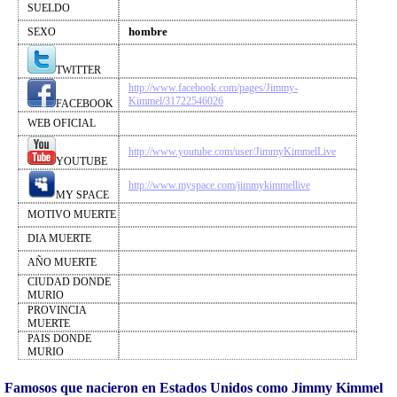
SUELDO
hombre
SEXO
TWITTER
http://www.facebook.com/pages/Jimmy-
Kimmel/31722546026
FACEBOOK
WEB OFICIAL
http://www.youtube.com/user/JimmyKimmelLive
YOUTUBE
http://www.myspace.com/jimmykimmellive
MY SPACE
MOTIVO MUERTE
DIA MUERTE
AÑO MUERTE
CIUDAD DONDE
MURIO
PROVINCIA
MUERTE
PAIS DONDE
MURIO
Famosos que nacieron en Estados Unidos como Jimmy Kimmel