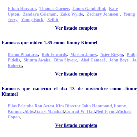
,
,
,
Ethan Horvath
Thomas Garner
James Gandolfini
Kate
,
,
,
,
Upton
Zendaya Coleman
Zakk Wylde
Zachary Johnson
Young
,
,
,
Jeezy
Young Buck
Xzibit
Ver listado completo
Famosos que miden 1.85 como Jimmy Kimmel
,
,
,
,
Bruno Piñatares
Rob Edwards
Marlon James
Asier Riesgo
Phili
,
,
,
,
,
Fidelis
Shunta Awaka
Dino Skvorc
Abel Camará
John Boye
Ja
,
Roberts
Ver listado completo
Famosos que nacieron el dia 13 de noviembre como Jimm
Kimmel
,
,
,
,
Elias Pelembe
Ron Artest
Kim Director
John Hammond
Jimmy
,
,
,
,
,
Kimmel
Jibbs
Garry Marshall
Conrad W. Hall
Neil Flynn
Michael
,
Copon
Ver listado completo