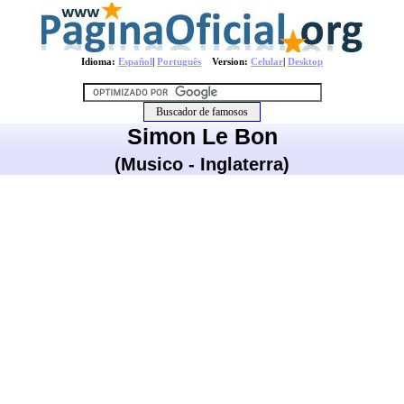
Idioma:
Español
|
Português
Version:
Celular
|
Desktop
Simon Le Bon
(Musico - Inglaterra)