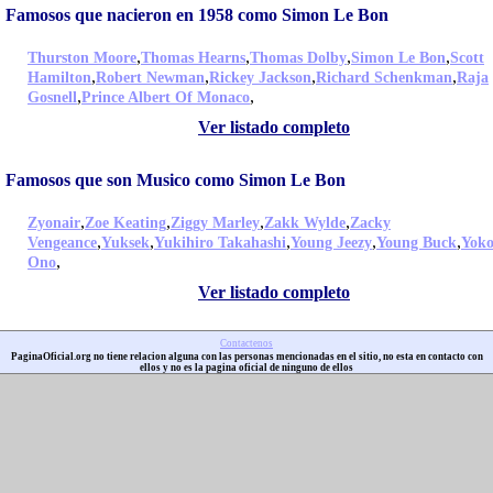
Famosos que nacieron en 1958 como Simon Le Bon
,
,
,
,
Thurston Moore
Thomas Hearns
Thomas Dolby
Simon Le Bon
Scott
,
,
,
,
Hamilton
Robert Newman
Rickey Jackson
Richard Schenkman
Raja
,
,
Gosnell
Prince Albert Of Monaco
Ver listado completo
Famosos que son Musico como Simon Le Bon
,
,
,
,
Zyonair
Zoe Keating
Ziggy Marley
Zakk Wylde
Zacky
,
,
,
,
,
Vengeance
Yuksek
Yukihiro Takahashi
Young Jeezy
Young Buck
Yok
,
Ono
Ver listado completo
Contactenos
PaginaOficial.org no tiene relacion alguna con las personas mencionadas en el sitio, no esta en contacto con
ellos y no es la pagina oficial de ninguno de ellos