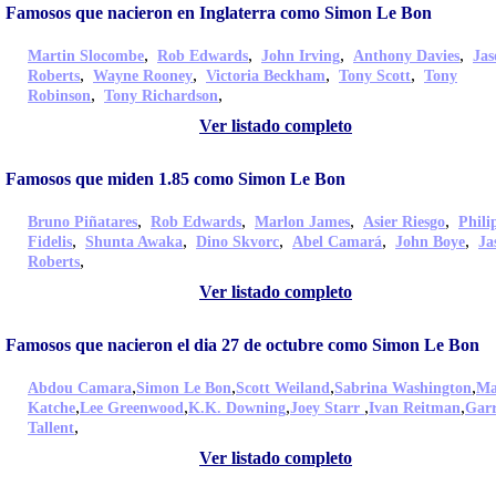
Famosos que nacieron en Inglaterra como Simon Le Bon
,
,
,
,
Martin Slocombe
Rob Edwards
John Irving
Anthony Davies
Jas
,
,
,
,
Roberts
Wayne Rooney
Victoria Beckham
Tony Scott
Tony
,
,
Robinson
Tony Richardson
Ver listado completo
Famosos que miden 1.85 como Simon Le Bon
,
,
,
,
Bruno Piñatares
Rob Edwards
Marlon James
Asier Riesgo
Phili
,
,
,
,
,
Fidelis
Shunta Awaka
Dino Skvorc
Abel Camará
John Boye
Ja
,
Roberts
Ver listado completo
Famosos que nacieron el dia 27 de octubre como Simon Le Bon
,
,
,
,
Abdou Camara
Simon Le Bon
Scott Weiland
Sabrina Washington
Ma
,
,
,
,
,
Katche
Lee Greenwood
K.K. Downing
Joey Starr
Ivan Reitman
Gar
,
Tallent
Ver listado completo