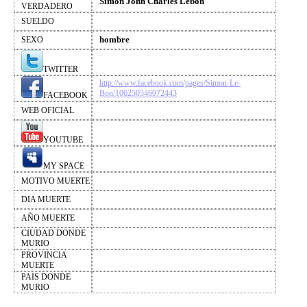
Simon John Charles Lebon
VERDADERO
SUELDO
hombre
SEXO
TWITTER
http://www.facebook.com/pages/Simon-Le-
Bon/106250546072443
FACEBOOK
WEB OFICIAL
YOUTUBE
MY SPACE
MOTIVO MUERTE
DIA MUERTE
AÑO MUERTE
CIUDAD DONDE
MURIO
PROVINCIA
MUERTE
PAIS DONDE
MURIO