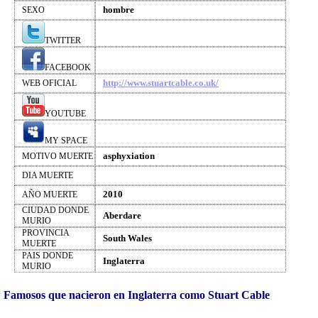
hombre
SEXO
TWITTER
FACEBOOK
http://www.stuartcable.co.uk/
WEB OFICIAL
YOUTUBE
MY SPACE
asphyxiation
MOTIVO MUERTE
DIA MUERTE
2010
AÑO MUERTE
CIUDAD DONDE
Aberdare
MURIO
PROVINCIA
South Wales
MUERTE
PAIS DONDE
Inglaterra
MURIO
Famosos que nacieron en Inglaterra como Stuart Cable