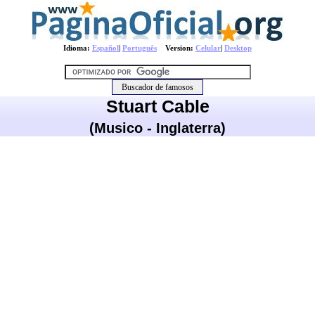
Idioma:
Español
|
Português
Version:
Celular
|
Desktop
Stuart Cable
(Musico - Inglaterra)