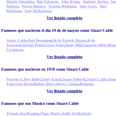
,
,
,
,
Martin Slocombe
Rob Edwards
John Irving
Anthony Davies
Jas
,
,
,
,
Roberts
Wayne Rooney
Victoria Beckham
Tony Scott
Tony
,
,
Robinson
Tony Richardson
Ver listado completo
Famosos que nacieron el dia 19 de de mayoo como Stuart Cable
,
,
,
Stuart Cable
Pete Townshend
Kyle Patrick Alvarez
Kyle
,
,
,
,
,
Eastwood
Jordan Pruitt
Grace Jones
Dusty Hill
Cameron Silver
Bren
,
Covington
Ver listado completo
Famosos que nacieron en 1970 como Stuart Cable
,
,
,
,
,
Warren G
Tory Belleci
Tony Kanal
Susan Tedeschi
Stuart Cable
Stev
,
,
,
,
,
Page
Sean Hayes
Robert Horry
Rivers Cuomo
Redman
Ver listado completo
Famosos que son Musico como Stuart Cable
,
,
,
,
Zyonair
Zoe Keating
Ziggy Marley
Zakk Wylde
Zacky