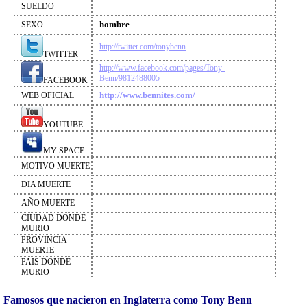
SUELDO
hombre
SEXO
http://twitter.com/tonybenn
TWITTER
http://www.facebook.com/pages/Tony-
Benn/9812488005
FACEBOOK
http://www.bennites.com/
WEB OFICIAL
YOUTUBE
MY SPACE
MOTIVO MUERTE
DIA MUERTE
AÑO MUERTE
CIUDAD DONDE
MURIO
PROVINCIA
MUERTE
PAIS DONDE
MURIO
Famosos que nacieron en Inglaterra como Tony Benn