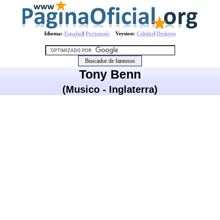
Idioma:
Español
|
Português
Version:
Celular
|
Desktop
Tony Benn
(Musico - Inglaterra)