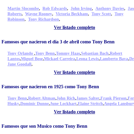
,
,
,
,
Martin Slocombe
Rob Edwards
John Irving
Anthony Davies
Jas
,
,
,
,
Roberts
Wayne Rooney
Victoria Beckham
Tony Scott
Tony
,
,
Robinson
Tony Richardson
Ver listado completo
Famosos que nacieron el dia 3 de abril como Tony Benn
,
,
,
,
Tony Orlando
Tony Benn
Tommy Haas
Sebastian Bach
Robert
,
,
,
,
,
Lantos
Miguel Bose
Mickael Carreira
Leona Lewis
Lamberto Bava
Dr
,
Jane Goodall
Ver listado completo
Famosos que nacieron en 1925 como Tony Benn
,
,
,
,
,
Tony Benn
Robert Altman
John Rich
James Salter
Frank Pierson
Fer
,
,
,
,
Husky
Dominic Dunne
June Lockhart
Elaine Stritch
Angela Lansbur
Ver listado completo
Famosos que son Musico como Tony Benn