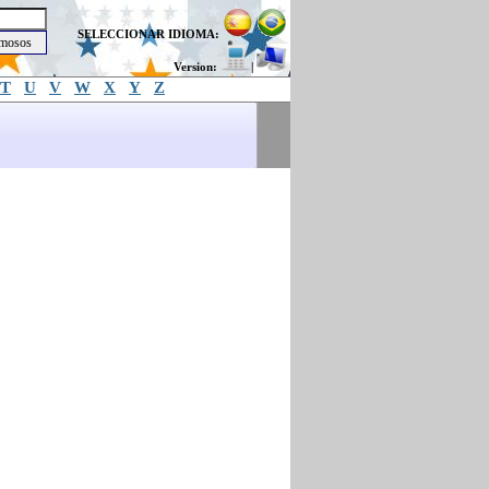
SELECCIONAR IDIOMA:
Version:
|
T
U
V
W
X
Y
Z