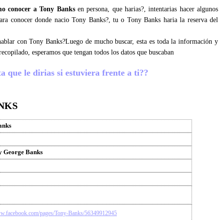
o conocer a Tony Banks
en persona, que harias?, intentarias hacer algunos
 para conocer donde nacio Tony Banks?, tu o Tony Banks haria la reserva del
s hablar con Tony Banks?Luego de mucho buscar, esta es toda la información y
recopilado, esperamos que tengan todos los datos que buscaban
que le dirias si estuviera frente a ti??
NKS
anks
y George Banks
ww.facebook.com/pages/Tony-Banks/56349912945