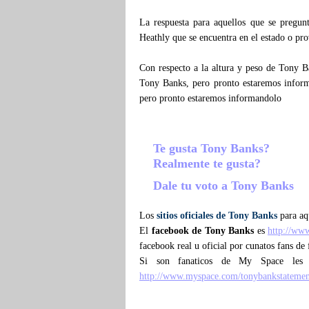
La respuesta para aquellos que se pregu
Heathly que se encuentra en el estado o pr
Con respecto a la altura y peso de Tony B
Tony Banks, pero pronto estaremos infor
pero pronto estaremos informandolo
Te gusta Tony Banks?
Realmente te gusta?
Dale tu voto a Tony Banks
Los
sitios oficiales de Tony Banks
para aqu
El
facebook de Tony Banks
es
http://ww
facebook real u oficial por cunatos fans d
Si son fanaticos de My Space les
http://www.myspace.com/tonybankstatemen