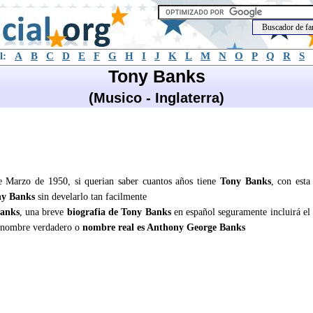
l:
A
B
C
D
E
F
G
H
I
J
K
L
M
N
O
P
Q
R
S
Tony Banks
(Musico - Inglaterra)
e Marzo de 1950, si querian saber cuantos años tiene
Tony Banks
, con esta
ny Banks
sin develarlo tan facilmente
anks
, una breve
biografia de Tony Banks
en español seguramente incluirá el
 nombre verdadero o
nombre real es Anthony George Banks