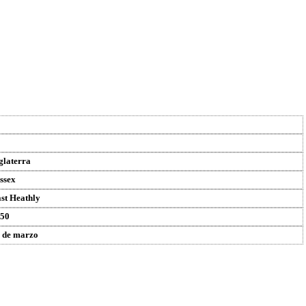
glaterra
ssex
st Heathly
50
 de marzo