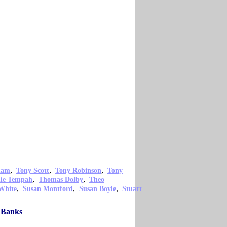
,
,
,
ham
Tony Scott
Tony Robinson
Tony
,
,
nie Tempah
Thomas Dolby
Theo
,
,
,
White
Susan Montford
Susan Boyle
Stuart
y Banks