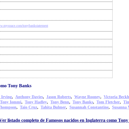
ww.myspace.com/tonybankstatement
como Tony Banks
,
,
,
,
 Irving
Anthony Davies
Jason Roberts
Wayne Rooney
Victoria Beck
,
,
,
,
,
Tony Iommi
Tony Hadley
Tony Benn
Tony Banks
Tom Fletcher
Ti
,
,
,
,
Thompson
Taio Cruz
Tahita Bulmer
Susannah Constantine
Susanna 
Ver listado completo de Famosos nacidos en Inglaterra como Ton