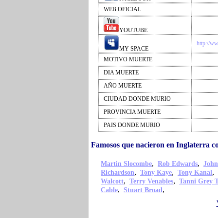
WEB OFICIAL
YOUTUBE
http://w
MY SPACE
MOTIVO MUERTE
DIA MUERTE
AÑO MUERTE
CIUDAD DONDE MURIO
PROVINCIA MUERTE
PAIS DONDE MURIO
Famosos que nacieron en Inglaterra 
,
,
Martin Slocombe
Rob Edwards
John
,
,
,
Richardson
Tony Kaye
Tony Kanal
,
,
Walcott
Terry Venables
Tanni Grey 
,
,
Cable
Stuart Broad