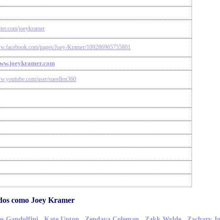
itter.com/joeykramer
ww.facebook.com/pages/Joey-Kramer/109286965755801
www.joeykramer.com
ww.youtube.com/user/sueellen360
idos como Joey Kramer
,
,
,
,
s Gandolfini
Kate Upton
Zendaya Coleman
Zakk Wylde
Zachary J