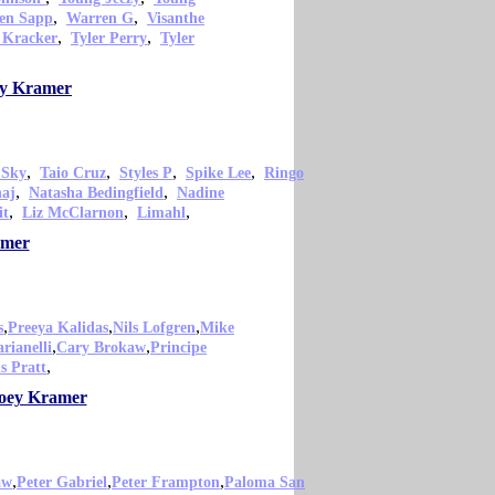
,
,
en Sapp
Warren G
Visanthe
,
,
 Kracker
Tyler Perry
Tyler
ey Kramer
,
,
,
,
 Sky
Taio Cruz
Styles P
Spike Lee
Ringo
,
,
naj
Natasha Bedingfield
Nadine
,
,
,
it
Liz McClarnon
Limahl
amer
,
,
,
s
Preeya Kalidas
Nils Lofgren
Mike
,
,
rianelli
Cary Brokaw
Principe
,
s Pratt
 Joey Kramer
,
,
,
aw
Peter Gabriel
Peter Frampton
Paloma San