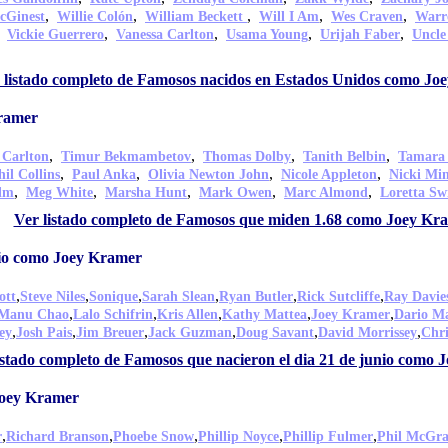
,
,
,
,
,
cGinest
Willie Colón
William Beckett
Will I Am
Wes Craven
Warr
,
,
,
,
,
Vickie Guerrero
Vanessa Carlton
Usama Young
Urijah Faber
Uncle
 listado completo de Famosos nacidos en Estados Unidos como Jo
ramer
,
,
,
,
 Carlton
Timur Bekmambetov
Thomas Dolby
Tanith Belbin
Tamara
,
,
,
,
hil Collins
Paul Anka
Olivia Newton John
Nicole Appleton
Nicki Mi
,
,
,
,
,
olm
Meg White
Marsha Hunt
Mark Owen
Marc Almond
Loretta Sw
Ver listado completo de Famosos que miden 1.68 como Joey Kr
nio como Joey Kramer
,
,
,
,
,
,
ott
Steve Niles
Sonique
Sarah Slean
Ryan Butler
Rick Sutcliffe
Ray Davie
,
,
,
,
,
Manu Chao
Lalo Schifrin
Kris Allen
Kathy Mattea
Joey Kramer
Dario Ma
,
,
,
,
,
,
ey
Josh Pais
Jim Breuer
Jack Guzman
Doug Savant
David Morrissey
Chri
istado completo de Famosos que nacieron el dia 21 de junio como
Joey Kramer
,
,
,
,
,
r
Richard Branson
Phoebe Snow
Phillip Noyce
Phillip Fulmer
Phil McGr