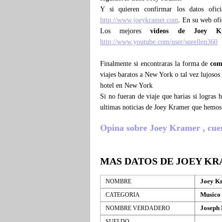
Y si quieren confirmar los datos ofic
http://www.joeykramer.com
. En su web ofi
Los mejores
videos de Joey K
http://www.youtube.com/user/sueellen360
Finalmente si encontraras la forma de
com
viajes baratos a New York o tal vez lujoso
hotel en New York
Si no fueran de viaje que harias si logras
ultimas noticias de Joey Kramer que hemos
Opina sobre Joey Kramer , cuenta
MAS DATOS DE JOEY K
Joey K
NOMBRE
Musico
CATEGORIA
Joseph
NOMBRE VERDADERO
SUELDO