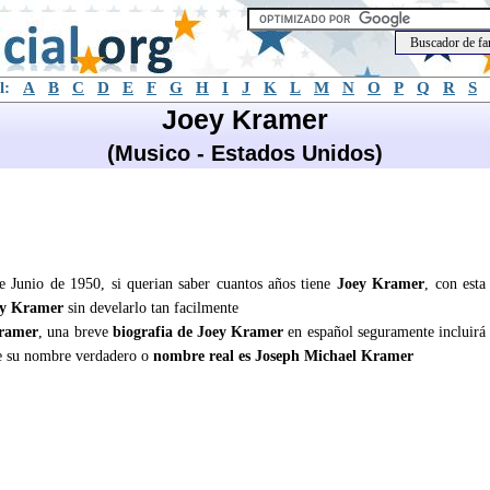
l:
A
B
C
D
E
F
G
H
I
J
K
L
M
N
O
P
Q
R
S
Joey Kramer
(Musico - Estados Unidos)
e Junio de 1950, si querian saber cuantos años tiene
Joey Kramer
, con esta
ey Kramer
sin develarlo tan facilmente
ramer
, una breve
biografia de Joey Kramer
en español seguramente incluirá
 su nombre verdadero o
nombre real es Joseph Michael Kramer