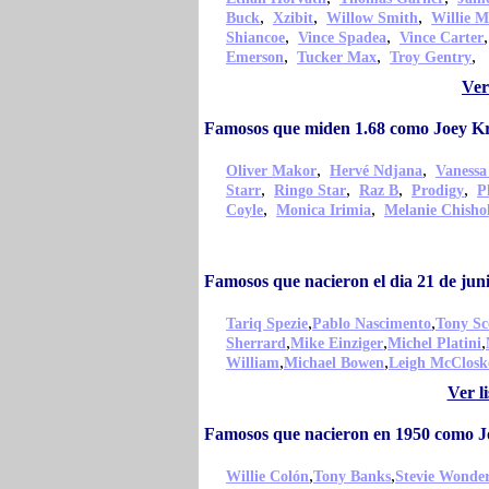
,
,
,
Buck
Xzibit
Willow Smith
Willie M
,
,
Shiancoe
Vince Spadea
Vince Carter
,
,
,
Emerson
Tucker Max
Troy Gentry
Ver
Famosos que miden 1.68 como Joey K
,
,
Oliver Makor
Hervé Ndjana
Vanessa
,
,
,
,
Starr
Ringo Star
Raz B
Prodigy
P
,
,
Coyle
Monica Irimia
Melanie Chish
Famosos que nacieron el dia 21 de ju
,
,
Tariq Spezie
Pablo Nascimento
Tony Sc
,
,
,
Sherrard
Mike Einziger
Michel Platini
,
,
William
Michael Bowen
Leigh McClosk
Ver l
Famosos que nacieron en 1950 como 
,
,
Willie Colón
Tony Banks
Stevie Wonde