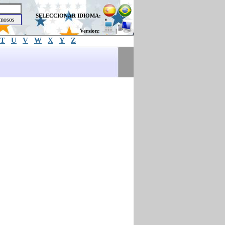
SELECCIONAR IDIOMA:
Version:
|
T
U
V
W
X
Y
Z