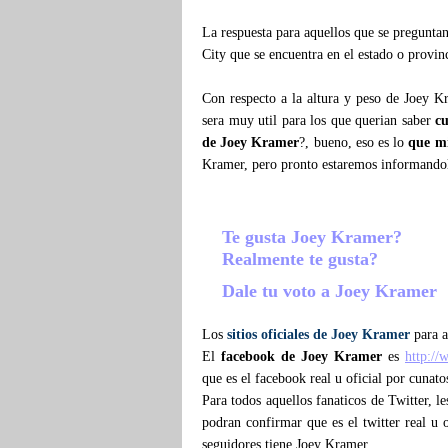
La respuesta para aquellos que se pregunt
City que se encuentra en el estado o provi
Con respecto a la altura y peso de Joey K
sera muy util para los que querian saber
c
de Joey Kramer
?, bueno, eso es lo
que m
Kramer, pero pronto estaremos informando
Te gusta Joey Kramer?
Realmente te gusta?
Dale tu voto a Joey Kramer
Los
sitios oficiales de Joey Kramer
para a
El
facebook de Joey Kramer
es
http:/
que es el facebook real u oficial por cunat
Para todos aquellos fanaticos de Twitter, 
podran confirmar que es el twitter real u o
seguidores tiene Joey Kramer