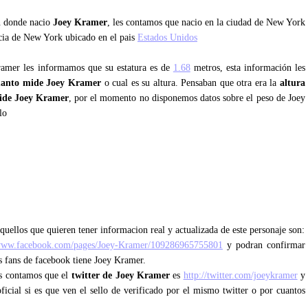
an donde nacio
Joey Kramer
, les contamos que nacio en la ciudad de New York
ncia de New York ubicado en el pais
Estados Unidos
ramer les informamos que su estatura es de
1.68
metros, esta información les
uanto mide Joey Kramer
o cual es su altura. Pensaban que otra era la
altura
ide Joey Kramer
, por el momento no disponemos datos sobre el peso de Joey
lo
quellos que quieren tener informacion real y actualizada de este personaje son:
/www.facebook.com/pages/Joey-Kramer/109286965755801
y podran confirmar
os fans de facebook tiene Joey Kramer.
les contamos que el
twitter de Joey Kramer
es
http://twitter.com/joeykramer
y
ficial si es que ven el sello de verificado por el mismo twitter o por cuantos