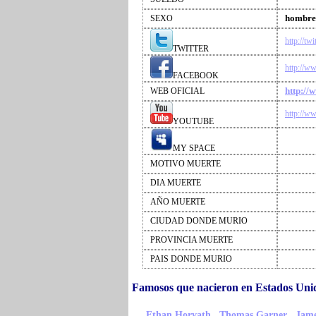
hombre
SEXO
http://tw
TWITTER
http://w
FACEBOOK
http://
WEB OFICIAL
http://w
YOUTUBE
MY SPACE
MOTIVO MUERTE
DIA MUERTE
AÑO MUERTE
CIUDAD DONDE MURIO
PROVINCIA MUERTE
PAIS DONDE MURIO
Famosos que nacieron en Estados Un
,
,
Ethan Horvath
Thomas Garner
Jame