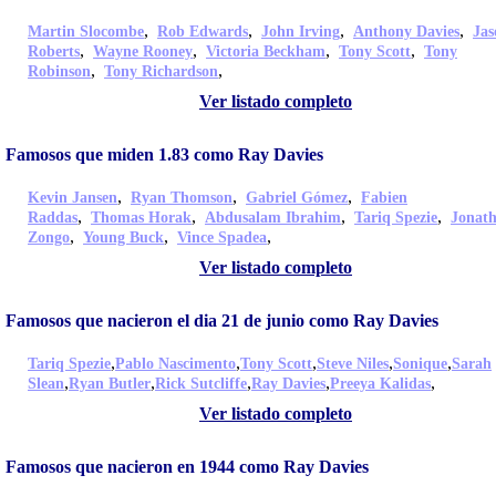
,
,
,
,
Martin Slocombe
Rob Edwards
John Irving
Anthony Davies
Jas
,
,
,
,
Roberts
Wayne Rooney
Victoria Beckham
Tony Scott
Tony
,
,
Robinson
Tony Richardson
Ver listado completo
Famosos que miden 1.83 como Ray Davies
,
,
,
Kevin Jansen
Ryan Thomson
Gabriel Gómez
Fabien
,
,
,
,
Raddas
Thomas Horak
Abdusalam Ibrahim
Tariq Spezie
Jonat
,
,
,
Zongo
Young Buck
Vince Spadea
Ver listado completo
Famosos que nacieron el dia 21 de junio como Ray Davies
,
,
,
,
,
Tariq Spezie
Pablo Nascimento
Tony Scott
Steve Niles
Sonique
Sarah
,
,
,
,
,
Slean
Ryan Butler
Rick Sutcliffe
Ray Davies
Preeya Kalidas
Ver listado completo
Famosos que nacieron en 1944 como Ray Davies