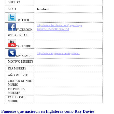
SUELDO
hombre
SEXO
TWITTER
http://www.facebook.com/pages/Ray-
Davies/125755857457153
FACEBOOK
WEB OFICIAL
YOUTUBE
http://www.myspace.com/raydavies
MY SPACE
MOTIVO MUERTE
DIA MUERTE
AÑO MUERTE
CIUDAD DONDE
MURIO
PROVINCIA
MUERTE
PAIS DONDE
MURIO
Famosos que nacieron en Inglaterra como Ray Davies