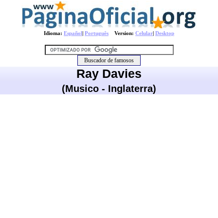
Idioma:
Español
|
Português
Version:
Celular
|
Desktop
Ray Davies
(Musico - Inglaterra)