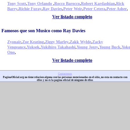
,
,
,
,
Tony Scott
Tony Orlando
Rocco Barocco
Robert Kardashian
Rick
,
,
,
,
,
,
Barry
Richie Furay
Ray Davies
Peter Weir
Peter Cetera
Peter Asher
Ver listado completo
Famosos que son Musico como Ray Davies
,
,
,
,
Zyonair
Zoe Keating
Ziggy Marley
Zakk Wylde
Zacky
,
,
,
,
,
Vengeance
Yuksek
Yukihiro Takahashi
Young Jeezy
Young Buck
Yok
,
Ono
Ver listado completo
Contactenos
PaginaOficial.org no tiene relacion alguna con las personas mencionadas en el sitio, no esta en contacto con
ellos y no es la pagina oficial de ninguno de ellos