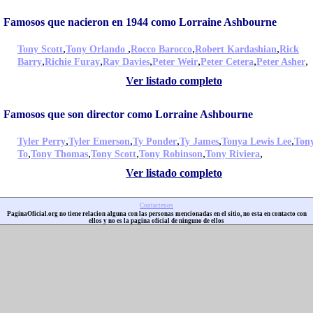
Famosos que nacieron en 1944 como Lorraine Ashbourne
,
,
,
,
Tony Scott
Tony Orlando
Rocco Barocco
Robert Kardashian
Rick
,
,
,
,
,
,
Barry
Richie Furay
Ray Davies
Peter Weir
Peter Cetera
Peter Asher
Ver listado completo
Famosos que son director como Lorraine Ashbourne
,
,
,
,
,
Tyler Perry
Tyler Emerson
Ty Ponder
Ty James
Tonya Lewis Lee
Ton
,
,
,
,
,
To
Tony Thomas
Tony Scott
Tony Robinson
Tony Riviera
Ver listado completo
Contactenos
PaginaOficial.org no tiene relacion alguna con las personas mencionadas en el sitio, no esta en contacto con
ellos y no es la pagina oficial de ninguno de ellos