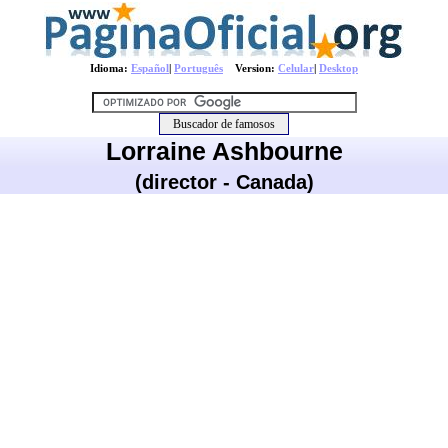
Idioma:
Español
|
Português
Version:
Celular
|
Desktop
Lorraine Ashbourne
(director - Canada)