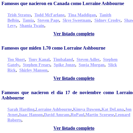
Famosos que nacieron en Canada como Lorraine Ashbourne
,
,
,
Trish Stratus
Todd McFarlane
Tina Maddigan
Tanith
,
,
,
,
,
Belbin
Tamia
Steven Page
Skye Sweetnam
Sidney Crosby
Sha
,
,
Levy
Shania Twain
Ver listado completo
Famosos que miden 1.70 como Lorraine Ashbourne
,
,
,
,
Too $hort
Tony Kanal
Timbaland
Steven Adler
Stephen
,
,
,
,
Gately
Stephen Frears
Spike Jonze
Sonja Morgan
Slick
,
,
Rick
Shirley Manson
Ver listado completo
Famosos que nacieron el dia 17 de noviembre como Lorrain
Ashbourne
,
,
,
,
Sarah Harding
Lorraine Ashbourne
Kimya Dawson
Kat DeLuna
Jon
,
,
,
,
,
Avnet
Isaac Hanson
David Amram
RuPaul
Martin Scorsese
Leonard
,
Roberts
Ver listado completo