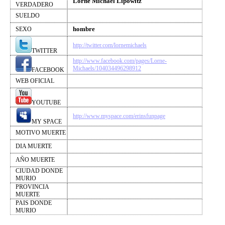
Lorne Michael Lipowitz
VERDADERO
SUELDO
hombre
SEXO
http://twitter.com/lornemichaels
TWITTER
http://www.facebook.com/pages/Lorne-
Michaels/104034496298912
FACEBOOK
WEB OFICIAL
YOUTUBE
http://www.myspace.com/erinsfunpage
MY SPACE
MOTIVO MUERTE
DIA MUERTE
AÑO MUERTE
CIUDAD DONDE
MURIO
PROVINCIA
MUERTE
PAIS DONDE
MURIO