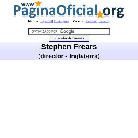
Idioma:
Español
|
Português
Version:
Celular
|
Desktop
Stephen Frears
(director - Inglaterra)