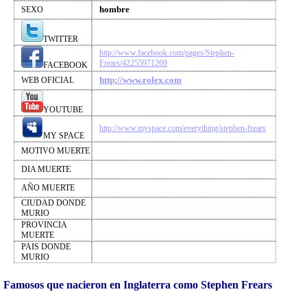
hombre
SEXO
TWITTER
http://www.facebook.com/pages/Stephen-
Frears/42255971269
FACEBOOK
http://www.rolex.com
WEB OFICIAL
YOUTUBE
http://www.myspace.com/everything/stephen-frears
MY SPACE
MOTIVO MUERTE
DIA MUERTE
AÑO MUERTE
CIUDAD DONDE
MURIO
PROVINCIA
MUERTE
PAIS DONDE
MURIO
Famosos que nacieron en Inglaterra como Stephen Frears