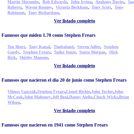
,
,
,
,
Martin Slocombe
Rob Edwards
John Irving
Anthony Davies
Jas
,
,
,
,
Roberts
Wayne Rooney
Victoria Beckham
Tony Scott
Tony
,
,
Robinson
Tony Richardson
Ver listado completo
Famosos que miden 1.70 como Stephen Frears
,
,
,
,
Too $hort
Tony Kanal
Timbaland
Steven Adler
Stephen
,
,
,
,
Gately
Stephen Frears
Spike Jonze
Sonja Morgan
Slick
,
,
Rick
Shirley Manson
Ver listado completo
Famosos que nacieron el dia 20 de junio como Stephen Frears
,
,
,
,
Vilmos Vanczák
Stephen Frears
Lionel Richie
John Taylor
John
,
,
,
,
,
McCook
John Mahoney
Jeff Beal
Danny Aiello
Chuck Wicks
Brian
,
Wilson
Ver listado completo
Famosos que nacieron en 1941 como Stephen Frears