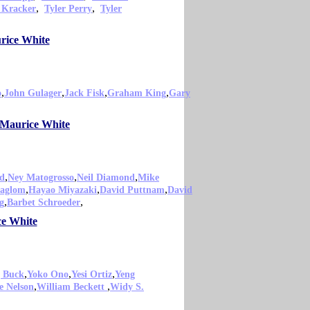
,
,
 Kracker
Tyler Perry
Tyler
rice White
,
,
,
,
o
John Gulager
Jack Fisk
Graham King
Gary
o Maurice White
,
,
,
d
Ney Matogrosso
Neil Diamond
Mike
,
,
,
Jaglom
Hayao Miyazaki
David Puttnam
David
,
,
g
Barbet Schroeder
ce White
,
,
,
 Buck
Yoko Ono
Yesi Ortiz
Yeng
,
,
e Nelson
William Beckett
Widy S.