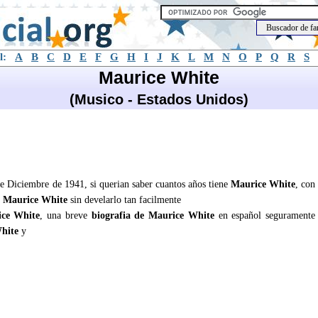
l:
A
B
C
D
E
F
G
H
I
J
K
L
M
N
O
P
Q
R
S
Maurice White
(Musico - Estados Unidos)
e Diciembre de 1941, si querian saber cuantos años tiene
Maurice White
, con
e
Maurice White
sin develarlo tan facilmente
ce White
, una breve
biografia de Maurice White
en español seguramente
hite
y