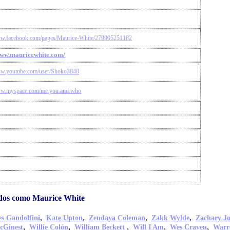
ww.facebook.com/pages/Maurice-White/279905251182
www.mauricewhite.com/
ww.youtube.com/user/Shoko3848
ww.myspace.com/me.you.and.who
idos como Maurice White
,
,
,
,
s Gandolfini
Kate Upton
Zendaya Coleman
Zakk Wylde
Zachary J
,
,
,
,
,
cGinest
Willie Colón
William Beckett
Will I Am
Wes Craven
Warr