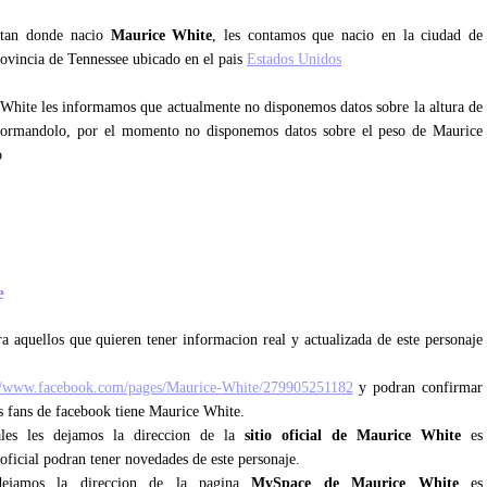
untan donde nacio
Maurice White
, les contamos que nacio en la ciudad de
ovincia de Tennessee ubicado en el pais
Estados Unidos
 White les informamos que actualmente no disponemos datos sobre la altura de
formandolo, por el momento no disponemos datos sobre el peso de Maurice
o
te
a aquellos que quieren tener informacion real y actualizada de este personaje
//www.facebook.com/pages/Maurice-White/279905251182
y podran confirmar
os fans de facebook tiene Maurice White.
ales les dejamos la direccion de la
sitio oficial de Maurice White
es
oficial podran tener novedades de este personaje.
ejamos la direccion de la pagina
MySpace de Maurice White
es