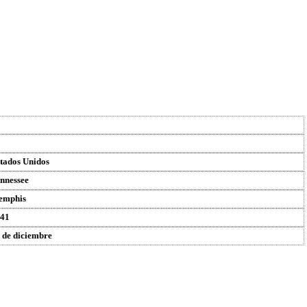
tados Unidos
nnessee
emphis
41
 de diciembre