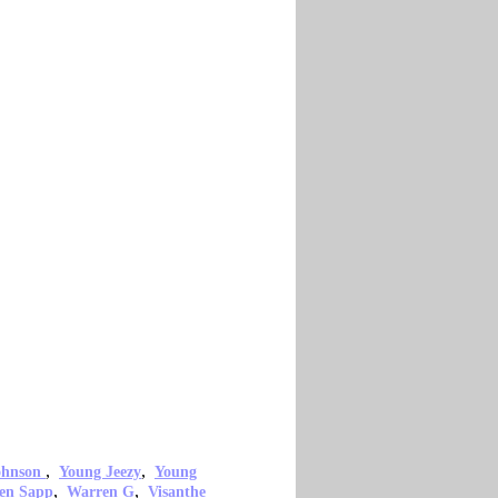
,
,
ohnson
Young Jeezy
Young
,
,
en Sapp
Warren G
Visanthe