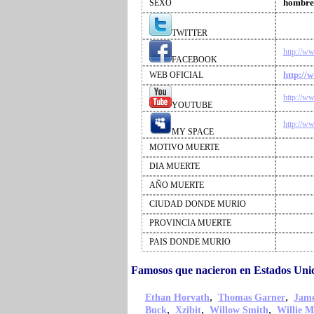
hombre
SEXO
TWITTER
http://w
FACEBOOK
http://
WEB OFICIAL
http://w
YOUTUBE
http://w
MY SPACE
MOTIVO MUERTE
DIA MUERTE
AÑO MUERTE
CIUDAD DONDE MURIO
PROVINCIA MUERTE
PAIS DONDE MURIO
Famosos que nacieron en Estados Un
,
,
Ethan Horvath
Thomas Garner
Jame
,
,
,
Buck
Xzibit
Willow Smith
Willie M