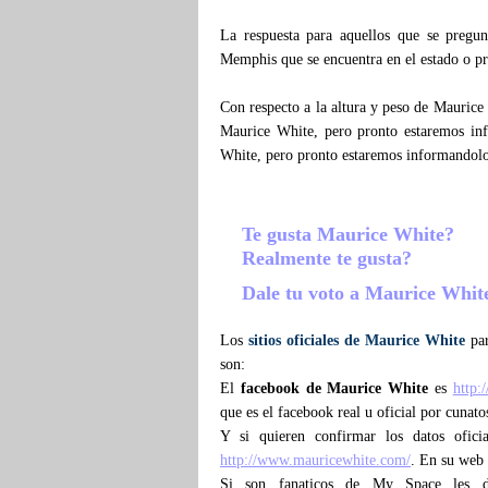
La respuesta para aquellos que se preg
Memphis que se encuentra en el estado o pr
Con respecto a la altura y peso de Maurice
Maurice White, pero pronto estaremos in
White, pero pronto estaremos informandol
Te gusta Maurice White?
Realmente te gusta?
Dale tu voto a Maurice Whi
Los
sitios oficiales de Maurice White
par
son:
El
facebook de Maurice White
es
http:
que es el facebook real u oficial por cunat
Y si quieren confirmar los datos ofici
http://www.mauricewhite.com/
. En su web 
Si son fanaticos de My Space les d