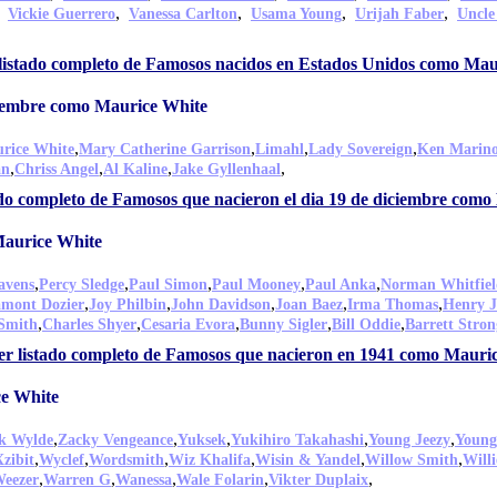
,
,
,
,
,
Vickie Guerrero
Vanessa Carlton
Usama Young
Urijah Faber
Uncle
listado completo de Famosos nacidos en Estados Unidos como Mau
ciembre como Maurice White
,
,
,
,
rice White
Mary Catherine Garrison
Limahl
Lady Sovereign
Ken Marin
,
,
,
,
an
Chriss Angel
Al Kaline
Jake Gyllenhaal
ado completo de Famosos que nacieron el dia 19 de diciembre com
Maurice White
,
,
,
,
,
avens
Percy Sledge
Paul Simon
Paul Mooney
Paul Anka
Norman Whitfiel
,
,
,
,
,
mont Dozier
Joy Philbin
John Davidson
Joan Baez
Irma Thomas
Henry 
,
,
,
,
,
Smith
Charles Shyer
Cesaria Evora
Bunny Sigler
Bill Oddie
Barrett Stron
er listado completo de Famosos que nacieron en 1941 como Mauri
e White
,
,
,
,
,
k Wylde
Zacky Vengeance
Yuksek
Yukihiro Takahashi
Young Jeezy
Young
,
,
,
,
,
,
Xzibit
Wyclef
Wordsmith
Wiz Khalifa
Wisin & Yandel
Willow Smith
Willi
,
,
,
,
,
eezer
Warren G
Wanessa
Wale Folarin
Vikter Duplaix