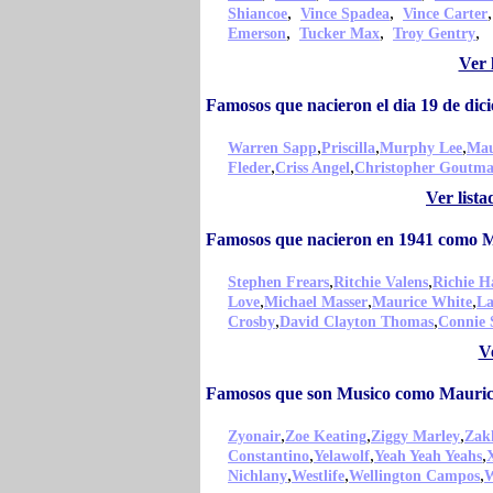
,
,
Shiancoe
Vince Spadea
Vince Carter
,
,
,
Emerson
Tucker Max
Troy Gentry
Ver 
Famosos que nacieron el dia 19 de di
,
,
,
Warren Sapp
Priscilla
Murphy Lee
Mau
,
,
Fleder
Criss Angel
Christopher Goutm
Ver list
Famosos que nacieron en 1941 como 
,
,
Stephen Frears
Ritchie Valens
Richie H
,
,
,
Love
Michael Masser
Maurice White
La
,
,
Crosby
David Clayton Thomas
Connie 
V
Famosos que son Musico como Mauric
,
,
,
Zyonair
Zoe Keating
Ziggy Marley
Zak
,
,
,
Constantino
Yelawolf
Yeah Yeah Yeahs
,
,
,
Nichlany
Westlife
Wellington Campos
W