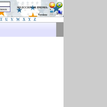
SELECCIONAR IDIOMA:
Version:
|
T
U
V
W
X
Y
Z