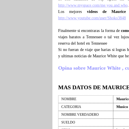
http://www.myspace.com/me.you.and.who
.
Los mejores
videos de Maurice
http://www.youtube.com/user/Shoko3848
Finalmente si encontraras la forma de
como
viajes baratos a Tennessee o tal vez luj
reserva del hotel en Tennessee
Si no fueran de viaje que harias si logras
y ultimas noticias de Maurice White que h
Opina sobre Maurice White , cuen
MAS DATOS DE MAURIC
Mauric
NOMBRE
Musico
CATEGORIA
NOMBRE VERDADERO
SUELDO