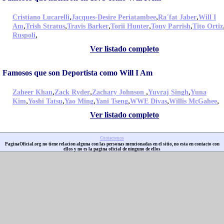
,
,
,
Cristiano Lucarelli
Jacques-Desire Periatambee
Ra´fat Jaber
Will I
,
,
,
,
,
Am
Trish Stratus
Travis Barker
Torii Hunter
Tony Parrish
Tito Ortiz
,
Ruspoli
Ver listado completo
Famosos que son Deportista como Will I Am
,
,
,
,
Zaheer Khan
Zack Ryder
Zachary Johnson
Yuvraj Singh
Yuna
,
,
,
,
,
,
Kim
Yoshi Tatsu
Yao Ming
Yani Tseng
WWE Divas
Willis McGahee
Ver listado completo
Contactenos
PaginaOficial.org no tiene relacion alguna con las personas mencionadas en el sitio, no esta en contacto con
ellos y no es la pagina oficial de ninguno de ellos