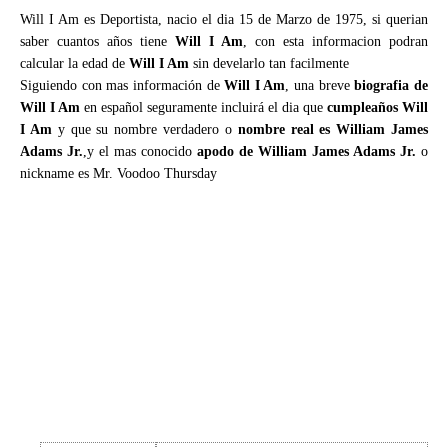
Will I Am es Deportista, nacio el dia 15 de Marzo de 1975, si querian
saber cuantos años tiene
Will I Am
, con esta informacion podran
calcular la edad de
Will I Am
sin develarlo tan facilmente
Siguiendo con mas información de
Will I Am
, una breve
biografia de
Will I Am
en español seguramente incluirá el dia que
cumpleaños Will
I Am
y que su nombre verdadero o
nombre real es William James
Adams Jr.
,y el mas conocido
apodo de William James Adams Jr.
o
nickname es Mr. Voodoo Thursday