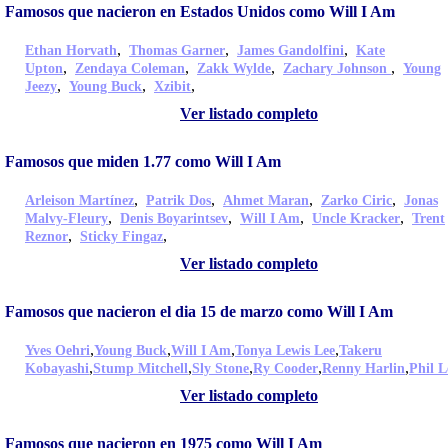
Famosos que nacieron en Estados Unidos como Will I Am
,
,
,
Ethan Horvath
Thomas Garner
James Gandolfini
Kate
,
,
,
,
Upton
Zendaya Coleman
Zakk Wylde
Zachary Johnson
Young
,
,
,
Jeezy
Young Buck
Xzibit
Ver listado completo
Famosos que miden 1.77 como Will I Am
,
,
,
,
Arleison Martínez
Patrik Dos
Ahmet Maran
Zarko Ciric
Jonas
,
,
,
,
Malvy-Fleury
Denis Boyarintsev
Will I Am
Uncle Kracker
Trent
,
,
Reznor
Sticky Fingaz
Ver listado completo
Famosos que nacieron el dia 15 de marzo como Will I Am
,
,
,
,
Yves Oehri
Young Buck
Will I Am
Tonya Lewis Lee
Takeru
,
,
,
,
,
Kobayashi
Stump Mitchell
Sly Stone
Ry Cooder
Renny Harlin
Phil L
Ver listado completo
Famosos que nacieron en 1975 como Will I Am