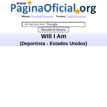
Idioma:
Español
|
Português
Version:
Celular
|
Desktop
Will I Am
(Deportista - Estados Unidos)