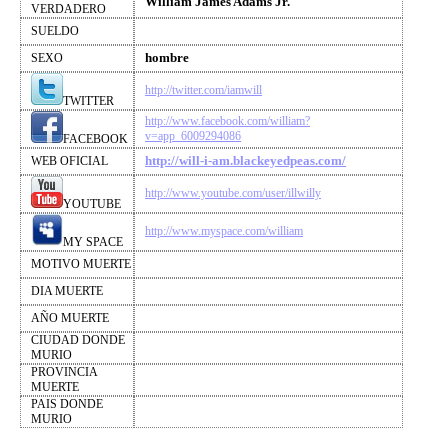
William James Adams Jr.
VERDADERO
SUELDO
hombre
SEXO
http://twitter.com/iamwill
TWITTER
http://www.facebook.com/william?
v=app_6009294086
FACEBOOK
http://will-i-am.blackeyedpeas.com/
WEB OFICIAL
http://www.youtube.com/user/illwilly
YOUTUBE
http://www.myspace.com/william
MY SPACE
MOTIVO MUERTE
DIA MUERTE
AÑO MUERTE
CIUDAD DONDE
MURIO
PROVINCIA
MUERTE
PAIS DONDE
MURIO