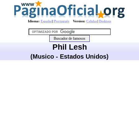
Idioma:
Español
|
Português
Version:
Celular
|
Desktop
Phil Lesh
(Musico - Estados Unidos)