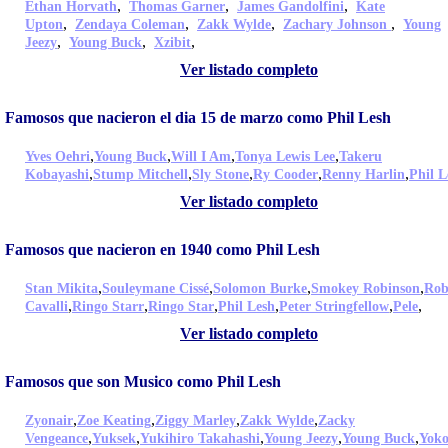
,
,
,
Ethan Horvath
Thomas Garner
James Gandolfini
Kate
,
,
,
,
Upton
Zendaya Coleman
Zakk Wylde
Zachary Johnson
Young
,
,
,
Jeezy
Young Buck
Xzibit
Ver listado completo
Famosos que nacieron el dia 15 de marzo como Phil Lesh
,
,
,
,
Yves Oehri
Young Buck
Will I Am
Tonya Lewis Lee
Takeru
,
,
,
,
,
Kobayashi
Stump Mitchell
Sly Stone
Ry Cooder
Renny Harlin
Phil L
Ver listado completo
Famosos que nacieron en 1940 como Phil Lesh
,
,
,
,
Stan Mikita
Souleymane Cissé
Solomon Burke
Smokey Robinson
Rob
,
,
,
,
,
,
Cavalli
Ringo Starr
Ringo Star
Phil Lesh
Peter Stringfellow
Pele
Ver listado completo
Famosos que son Musico como Phil Lesh
,
,
,
,
Zyonair
Zoe Keating
Ziggy Marley
Zakk Wylde
Zacky
,
,
,
,
,
Vengeance
Yuksek
Yukihiro Takahashi
Young Jeezy
Young Buck
Yok