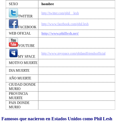
hombre
SEXO
http://twitter.com/phil__lesh
TWITTER
http://www.facebook.com/phil.lesh
FACEBOOK
http://www.phillesh.net/
WEB OFICIAL
YOUTUBE
http://www.myspace.com/philandfriendsofficial
MY SPACE
MOTIVO MUERTE
DIA MUERTE
AÑO MUERTE
CIUDAD DONDE
MURIO
PROVINCIA
MUERTE
PAIS DONDE
MURIO
Famosos que nacieron en Estados Unidos como Phil Lesh