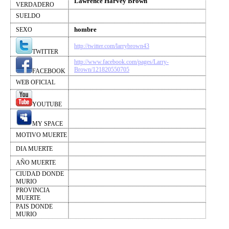
Lawrence Harvey Brown
VERDADERO
SUELDO
hombre
SEXO
http://twitter.com/larrybrown43
TWITTER
http://www.facebook.com/pages/Larry-
Brown/121820550705
FACEBOOK
WEB OFICIAL
YOUTUBE
MY SPACE
MOTIVO MUERTE
DIA MUERTE
AÑO MUERTE
CIUDAD DONDE
MURIO
PROVINCIA
MUERTE
PAIS DONDE
MURIO