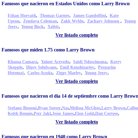
Famosos que nacieron en Estados Unidos como Larry Brown
,
,
,
Ethan Horvath
Thomas Garner
James Gandolfini
Kate
,
,
,
,
Upton
Zendaya Coleman
Zakk Wylde
Zachary Johnson
Young
,
,
,
Jeezy
Young Buck
Xzibit
Ver listado completo
Famosos que miden 1.75 como Larry Brown
,
,
,
Khassa Camara
Yainer Acevedo
Saidi Nduwimana
Kerry
,
,
,
Skepple
Dipsy Selolwane
Emil Kenzhisariev
Perparim
,
,
,
,
Hetemaj
Carlos Acuña
Ziggy Marley
Young Jeezy
Ver listado completo
Famosos que nacieron el dia 14 de septiembre como Larry Brow
,
,
,
,
,
Stefano Bessoni
Ryan Sutter
Nas
Melissa McGhee
Larry Brown
Call
,
,
,
,
,
Keith Rennie
Petr Jakl
Jesse James
Elon Gold
Dan Cortese
Ver listado completo
Famosos que nacieron en 1940 como Larry Brown