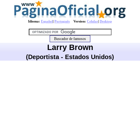
Idioma:
Español
|
Português
Version:
Celular
|
Desktop
Larry Brown
(Deportista - Estados Unidos)