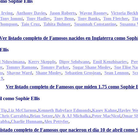
omo Sophie Ellis
,
,
,
,
 Irving
Anthony Davies
Jason Roberts
Wayne Rooney
Victoria Beck
,
,
,
,
,
Tony Iommi
Tony Hadley
Tony Benn
Tony Banks
Tom Fletcher
Ti
,
,
,
,
Thompson
Taio Cruz
Tahita Bulmer
Susannah Constantine
Susanna 
Ver listado completo de Famosos nacidos en Inglaterra como Sophi
llis
,
,
,
,
di Nduwimana
Kerry Skepple
Dipsy Selolwane
Emil Kenzhisariev
Per
,
,
,
,
er
Tommy Ramone
Tommy Parker
Sugar Shane Mosley
Sue Elise Na
,
,
,
,
,
ns
Shayne Ward
Shane Mosley
Sebastien Grosjean
Sean Lennon
Sc
,
 9
Ver listado completo de Famosos que miden 1.75 como Sophie E
l como Sophie Ellis
,
,
,
,
 Tip
Liz McClarnon
Kenneth Babyface Edmonds
Kasey Kahne
Hayley We
,
,
,
,
Chris Carrabba
Brian Setzer
Aly & AJ Michalka
Peter MacNicol
Omar Sh
,
,
,
rabba
Charlie Hunnam
Alex Pettyfer
listado completo de Famosos que nacieron el dia 10 de abril como S