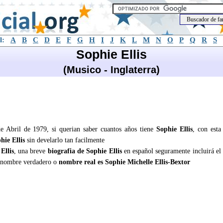
l:
A
B
C
D
E
F
G
H
I
J
K
L
M
N
O
P
Q
R
S
Sophie Ellis
(Musico - Inglaterra)
de Abril de 1979, si querian saber cuantos años tiene
Sophie Ellis
, con esta
hie Ellis
sin develarlo tan facilmente
Ellis
, una breve
biografia de Sophie Ellis
en español seguramente incluirá el
 nombre verdadero o
nombre real es Sophie Michelle Ellis-Bextor