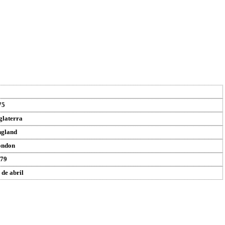
75
glaterra
gland
ondon
79
 de abril