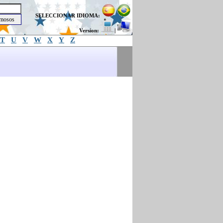
SELECCIONAR IDIOMA:
Version:
|
T
U
V
W
X
Y
Z