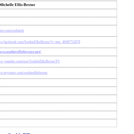
Michelle Ellis-Bextor
itter.com/sophieeb
ww.facebook.com/SophieEllisBextor?v=app_4949752878
www.sophieellisbextor.net/
ww.youtube.com/user/SophieEllisBextorTV
ww.myspace.com/sophieellisbextor