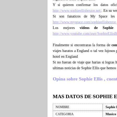
Y si quieren confirmar los datos ofi
http://www.sophieellisbextor.net/
. En su we
Si son fanaticos de My Space les
http://www.myspace.com/sophieellisbextor
.
Los mejores
videos de Sophie 
http://www.youtube.com/user/SophieEllis
Finalmente si encontraras la forma de
com
viajes baratos a England o tal vez lujosos 
hotel en England
Si no fueran de viaje que harias si logras
ultimas noticias de Sophie Ellis que hemos
Opina sobre Sophie Ellis , cuenta
MAS DATOS DE SOPHIE E
Sophie 
NOMBRE
Musico
CATEGORIA