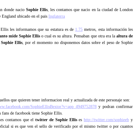
tan donde nacio
Sophie Ellis
, les contamos que nacio en la ciudad de London
de England ubicado en el pais
Inglaterra
 Ellis les informamos que su estatura es de
1.75
metros, esta información les
anto mide Sophie Ellis
o cual es su altura. Pensaban que otra era la
altura de
Sophie Ellis
, por el momento no disponemos datos sobre el peso de Sophie
ellos que quieren tener informacion real y actualizada de este personaje son:
www.facebook.com/SophieEllisBextor?v=app_4949752878
y podran confirmar
s fans de facebook tiene Sophie Ellis.
 les contamos que el
twitter de Sophie Ellis
es
http://twitter.com/sophieeb
y
ficial si es que ven el sello de verificado por el mismo twitter o por cuantos