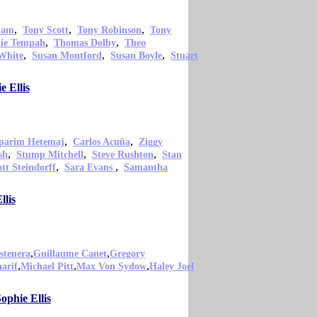
,
,
,
ham
Tony Scott
Tony Robinson
Tony
,
,
nie Tempah
Thomas Dolby
Theo
,
,
,
White
Susan Montford
Susan Boyle
Stuart
e Ellis
,
,
parim Hetemaj
Carlos Acuña
Ziggy
,
,
,
sh
Stump Mitchell
Steve Rushton
Stan
,
,
ott Steindorff
Sara Evans
Samantha
llis
,
,
stenera
Guillaume Canet
Gregory
,
,
,
arif
Michael Pitt
Max Von Sydow
Haley Joel
ophie Ellis