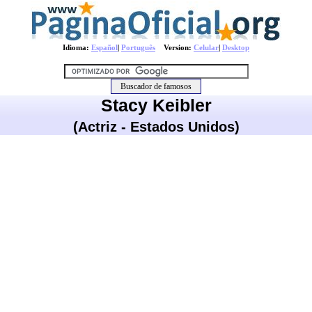
Idioma:
Español
|
Português
Version:
Celular
|
Desktop
Stacy Keibler
(Actriz - Estados Unidos)