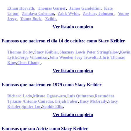
,
,
,
Ethan Horvath
Thomas Garner
James Gandolfini
Kate
,
,
,
,
Upton
Zendaya Coleman
Zakk Wylde
Zachary Johnson
Young
,
,
,
Jeezy
Young Buck
Xzibit
Ver listado completo
Famosos que nacieron el dia 14 de octubre como Stacy Keibler
,
,
,
,
Thomas Dolby
Stacy Keibler
Shaznay Lewis
Peter Stringfellow
Kevin
,
,
,
,
Lyttle
Jorge Villamizar
John Wooden
Joey Travolta
Chris Thomas
,
,
King
Chen Chang
Ver listado completo
Famosos que nacieron en 1979 como Stacy Keibler
,
,
,
Richard Lado
Mitsuo Ogasawara
Luis Quinteros
Razundara
,
,
,
,
Tjikuzu
Antonio Cañadas
Urijah Faber
Tracy McGrady
Stacy
,
,
,
Keibler
Spider Loc
Sophie Ellis
Ver listado completo
Famosos que son Actriz como Stacy Keibler