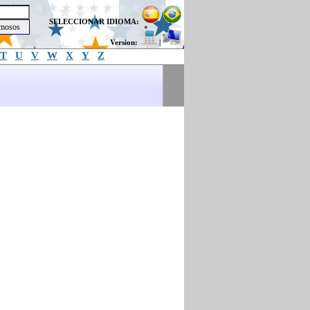
SELECCIONAR IDIOMA:
Version:
|
T
U
V
W
X
Y
Z