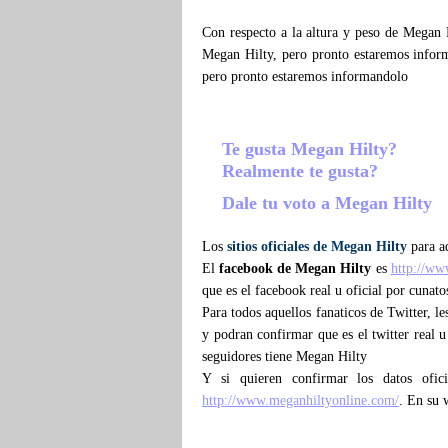
Con respecto a la altura y peso de Megan 
Megan Hilty, pero pronto estaremos infor
pero pronto estaremos informandolo
Te gusta Megan Hilty?
Realmente te gusta?
Dale tu voto a Megan Hilty
Los
sitios oficiales de Megan Hilty
para aq
El
facebook de Megan Hilty
es
http://ww
que es el facebook real u oficial por cunat
Para todos aquellos fanaticos de Twitter, l
y podran confirmar que es el twitter real u
seguidores tiene Megan Hilty
Y si quieren confirmar los datos ofic
http://www.meganhiltyonline.com/
. En su 