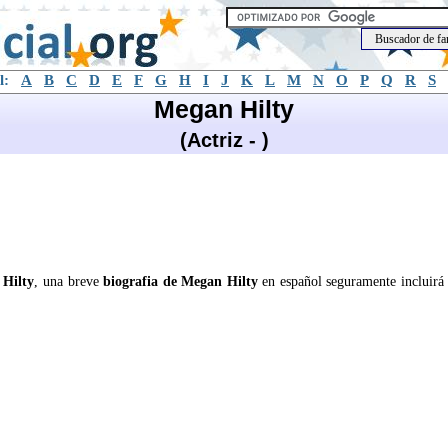
l:
A
B
C
D
E
F
G
H
I
J
K
L
M
N
O
P
Q
R
S
Megan Hilty
(Actriz - )
Hilty
, una breve
biografia de Megan Hilty
en español seguramente incluirá