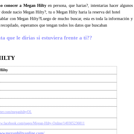
o conocer a Megan Hilty
en persona, que harias?, intentarias hacer algunos
er donde nacio Megan Hilty?, tu o Megan Hilty haria la reserva del hotel
 hablar con Megan Hilty?Luego de mucho buscar, esta es toda la información y
 recopilado, esperamos que tengan todos los datos que buscaban
 que le dirias si estuviera frente a ti??
HILTY
Hilty
itter.com/meganhiltyOL
ww.facebook.com/pages/Megan-Hilty-Online/149305236811
www.meganhiltyonline.com/