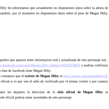
Hilty les informamos que actualmente no disponemos datos sobre la altura de
mandolo, por el momento no disponemos datos sobre el peso de Megan Hilty,
uellos que quieren tener informacion real y actualizada de este personaje son:
w.facebook.com/pages/Megan-Hilty-Online/149305236811
y podran confirmar
os fans de facebook tiene Megan Hilty.
es contamos que el
twitter de Megan Hilty
es
http://twitter.com/meganhiltyOL
 oficial si es que ven el sello de verificado por el mismo twitter o por cuantos
iales les dejamos la direccion de la
sitio oficial de Megan Hilty
es
web oficial podran tener novedades de este personaje.