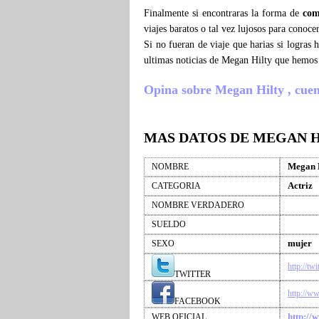
Finalmente si encontraras la forma de
com
viajes baratos o tal vez lujosos para conoc
Si no fueran de viaje que harias si logras
ultimas noticias de Megan Hilty que hemos
Opina sobre Megan Hilty , cuenta
MAS DATOS DE MEGAN 
Megan 
NOMBRE
Actriz
CATEGORIA
NOMBRE VERDADERO
SUELDO
mujer
SEXO
http://tw
TWITTER
http://w
FACEBOOK
http://
WEB OFICIAL