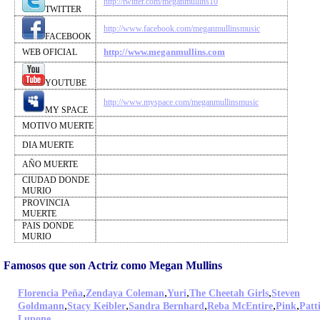
http://twitter.com/meganmullins10
TWITTER
http://www.facebook.com/meganmullinsmusic
FACEBOOK
http://www.meganmullins.com
WEB OFICIAL
YOUTUBE
http://www.myspace.com/meganmullinsmusic
MY SPACE
MOTIVO MUERTE
DIA MUERTE
AÑO MUERTE
CIUDAD DONDE
MURIO
PROVINCIA
MUERTE
PAIS DONDE
MURIO
Famosos que son Actriz como Megan Mullins
,
,
,
,
Florencia Peña
Zendaya Coleman
Yuri
The Cheetah Girls
Steven
,
,
,
,
,
Goldmann
Stacy Keibler
Sandra Bernhard
Reba McEntire
Pink
Patt
,
Lupone