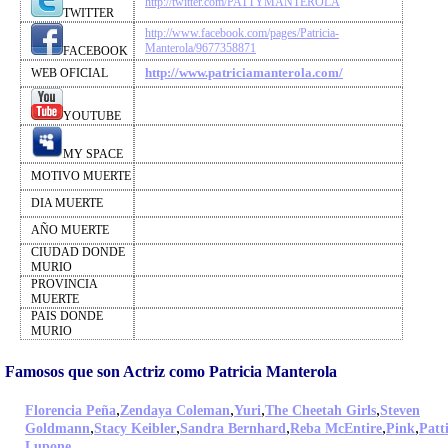
http://twitter.com/PATTYMANTEROLA
TWITTER
http://www.facebook.com/pages/Patricia-
Manterola/9677358871
FACEBOOK
http://www.patriciamanterola.com/
WEB OFICIAL
YOUTUBE
MY SPACE
MOTIVO MUERTE
DIA MUERTE
AÑO MUERTE
CIUDAD DONDE
MURIO
PROVINCIA
MUERTE
PAIS DONDE
MURIO
Famosos que son Actriz como Patricia Manterola
,
,
,
,
Florencia Peña
Zendaya Coleman
Yuri
The Cheetah Girls
Steven
,
,
,
,
,
Goldmann
Stacy Keibler
Sandra Bernhard
Reba McEntire
Pink
Patt
,
Lupone