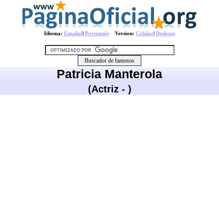
Idioma:
Español
|
Português
Version:
Celular
|
Desktop
Patricia Manterola
(Actriz - )