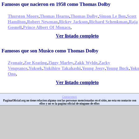
Famosos que nacieron en 1958 como Thomas Dolby
,
,
,
,
Thurston Moore
Thomas Hearns
Thomas Dolby
Simon Le Bon
Scott
,
,
,
,
Hamilton
Robert Newman
Rickey Jackson
Richard Schenkman
Raja
,
,
Gosnell
Prince Albert Of Monaco
Ver listado completo
Famosos que son Musico como Thomas Dolby
,
,
,
,
Zyonair
Zoe Keating
Ziggy Marley
Zakk Wylde
Zacky
,
,
,
,
,
Vengeance
Yuksek
Yukihiro Takahashi
Young Jeezy
Young Buck
Yok
,
Ono
Ver listado completo
Contactenos
PaginaOficial.org no tiene relacion alguna con las personas mencionadas en el sitio, no esta en contacto con
ellos y no es la pagina oficial de ninguno de ellos