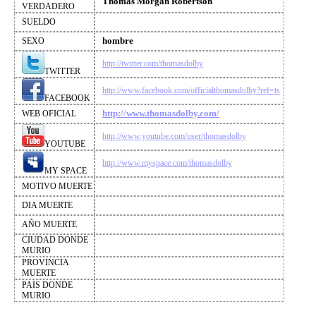
Thomas Morgan Robertson
VERDADERO
SUELDO
hombre
SEXO
http://twitter.com/thomasdolby
TWITTER
http://www.facebook.com/officialthomasdolby?ref=ts
FACEBOOK
http://www.thomasdolby.com/
WEB OFICIAL
http://www.youtube.com/user/thomasdolby
YOUTUBE
http://www.myspace.com/thomasdolby
MY SPACE
MOTIVO MUERTE
DIA MUERTE
AÑO MUERTE
CIUDAD DONDE
MURIO
PROVINCIA
MUERTE
PAIS DONDE
MURIO