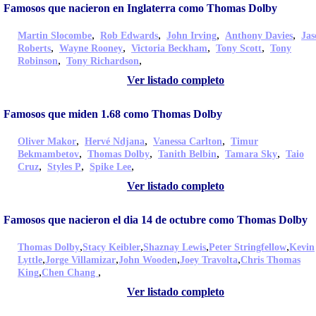
Famosos que nacieron en Inglaterra como Thomas Dolby
,
,
,
,
Martin Slocombe
Rob Edwards
John Irving
Anthony Davies
Jas
,
,
,
,
Roberts
Wayne Rooney
Victoria Beckham
Tony Scott
Tony
,
,
Robinson
Tony Richardson
Ver listado completo
Famosos que miden 1.68 como Thomas Dolby
,
,
,
Oliver Makor
Hervé Ndjana
Vanessa Carlton
Timur
,
,
,
,
Bekmambetov
Thomas Dolby
Tanith Belbin
Tamara Sky
Taio
,
,
,
Cruz
Styles P
Spike Lee
Ver listado completo
Famosos que nacieron el dia 14 de octubre como Thomas Dolby
,
,
,
,
Thomas Dolby
Stacy Keibler
Shaznay Lewis
Peter Stringfellow
Kevin
,
,
,
,
Lyttle
Jorge Villamizar
John Wooden
Joey Travolta
Chris Thomas
,
,
King
Chen Chang
Ver listado completo