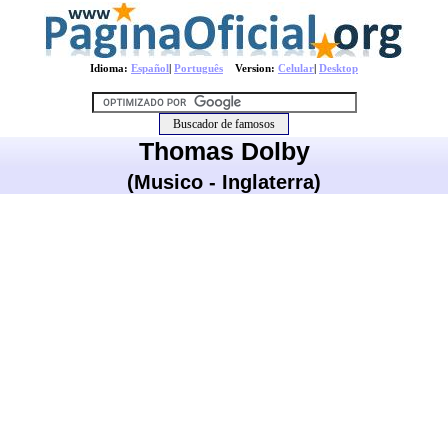
Idioma:
Español
|
Português
Version:
Celular
|
Desktop
Thomas Dolby
(Musico - Inglaterra)