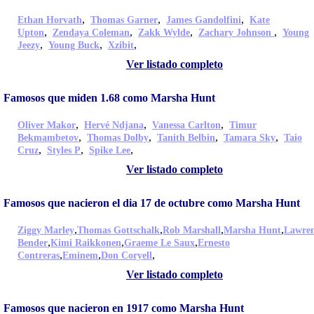
,
,
,
Ethan Horvath
Thomas Garner
James Gandolfini
Kate
,
,
,
,
Upton
Zendaya Coleman
Zakk Wylde
Zachary Johnson
Young
,
,
,
Jeezy
Young Buck
Xzibit
Ver listado completo
Famosos que miden 1.68 como Marsha Hunt
,
,
,
Oliver Makor
Hervé Ndjana
Vanessa Carlton
Timur
,
,
,
,
Bekmambetov
Thomas Dolby
Tanith Belbin
Tamara Sky
Taio
,
,
,
Cruz
Styles P
Spike Lee
Ver listado completo
Famosos que nacieron el dia 17 de octubre como Marsha Hunt
,
,
,
,
Ziggy Marley
Thomas Gottschalk
Rob Marshall
Marsha Hunt
Lawre
,
,
,
Bender
Kimi Raikkonen
Graeme Le Saux
Ernesto
,
,
,
Contreras
Eminem
Don Coryell
Ver listado completo
Famosos que nacieron en 1917 como Marsha Hunt