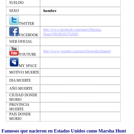
SUELDO
hombre
SEXO
TWITTER
http://www.facebook.com/pages/Marsha-
Hunt/109296205762683
FACEBOOK
WEB OFICIAL
http://www.youtube.com/user/favavideochannel
YOUTUBE
MY SPACE
MOTIVO MUERTE
DIA MUERTE
AÑO MUERTE
CIUDAD DONDE
MURIO
PROVINCIA
MUERTE
PAIS DONDE
MURIO
Famosos que nacieron en Estados Unidos como Marsha Hunt