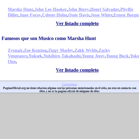
,
,
,
,
Marsha Hunt
John Lee Hooker
John Berry
Henri Salvador
Phyllis
,
,
,
,
,
Diller
June Foray
Celeste Holm
Ossie Davis
Jesse White
Ernest Borgn
Ver listado completo
Famosos que son Musico como Marsha Hunt
,
,
,
,
Zyonair
Zoe Keating
Ziggy Marley
Zakk Wylde
Zacky
,
,
,
,
,
Vengeance
Yuksek
Yukihiro Takahashi
Young Jeezy
Young Buck
Yok
,
Ono
Ver listado completo
Contactenos
PaginaOficial.org no tiene relacion alguna con las personas mencionadas en el sitio, no esta en contacto con
ellos y no es la pagina oficial de ninguno de ellos