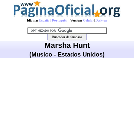
Idioma:
Español
|
Português
Version:
Celular
|
Desktop
Marsha Hunt
(Musico - Estados Unidos)