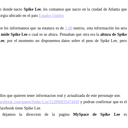
an donde nacio
Spike Lee
, les contamos que nacio en la ciudad de Atlanta que
orgia ubicado en el pais
Estados Unidos
ee les informamos que su estatura es de
1.68
metros, esta información les sera
 mide Spike Lee
o cual es su altura. Pensaban que otra era la
altura de Spike
Lee
, por el momento no disponemos datos sobre el peso de Spike Lee, pero
los que quieren tener informacion real y actualizada de este personaje son:
facebook.com/pages/Spike-Lee/112096835474430
y podran confirmar que es el
 facebook tiene Spike Lee.
 dejamos la direccion de la pagina
MySpace de Spike Lee
es