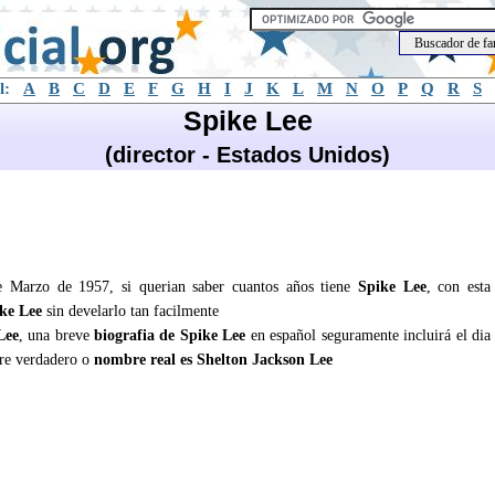
l:
A
B
C
D
E
F
G
H
I
J
K
L
M
N
O
P
Q
R
S
Spike Lee
(director - Estados Unidos)
de Marzo de 1957, si querian saber cuantos años tiene
Spike Lee
, con esta
ke Lee
sin develarlo tan facilmente
Lee
, una breve
biografia de Spike Lee
en español seguramente incluirá el dia
re verdadero o
nombre real es Shelton Jackson Lee