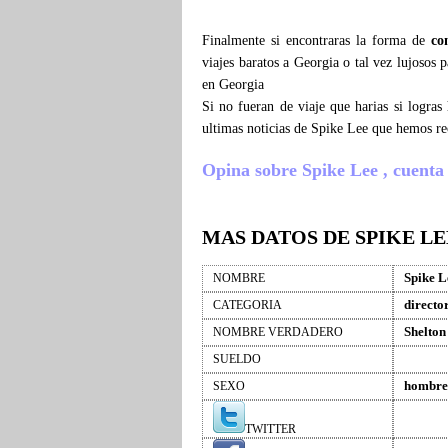
Finalmente si encontraras la forma de
co
viajes baratos a Georgia o tal vez lujosos 
en Georgia
Si no fueran de viaje que harias si logra
ultimas noticias de Spike Lee que hemos re
Opina sobre Spike Lee , cuenta q
MAS DATOS DE SPIKE LE
Spike L
NOMBRE
directo
CATEGORIA
Shelton
NOMBRE VERDADERO
SUELDO
hombre
SEXO
TWITTER