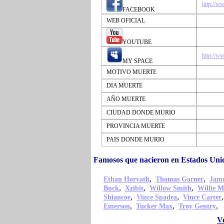
http://w
FACEBOOK
WEB OFICIAL
YOUTUBE
http://w
MY SPACE
MOTIVO MUERTE
DIA MUERTE
AÑO MUERTE
CIUDAD DONDE MURIO
PROVINCIA MUERTE
PAIS DONDE MURIO
Famosos que nacieron en Estados Uni
,
,
Ethan Horvath
Thomas Garner
Jame
,
,
,
Buck
Xzibit
Willow Smith
Willie M
,
,
Shiancoe
Vince Spadea
Vince Carter
,
,
,
Emerson
Tucker Max
Troy Gentry
V