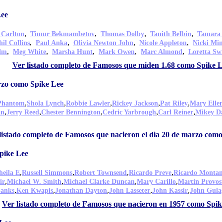
Lee
,
,
,
,
 Carlton
Timur Bekmambetov
Thomas Dolby
Tanith Belbin
Tamara
,
,
,
,
hil Collins
Paul Anka
Olivia Newton John
Nicole Appleton
Nicki Mi
,
,
,
,
,
olm
Meg White
Marsha Hunt
Mark Owen
Marc Almond
Loretta Sw
Ver listado completo de Famosos que miden 1.68 como Spike 
rzo como Spike Lee
,
,
,
,
,
Phantom
Shola Lynch
Robbie Lawler
Rickey Jackson
Pat Riley
Mary Elle
,
,
,
,
,
an
Jerry Reed
Chester Bennington
Cedric Yarbrough
Carl Reiner
Mikey D
listado completo de Famosos que nacieron el dia 20 de marzo com
pike Lee
,
,
,
,
heila E
Russell Simmons
Robert Townsend
Ricardo Preve
Ricardo Montan
,
,
,
,
ir
Michael W. Smith
Michael Clarke Duncan
Mary Carillo
Martin Provos
,
,
,
,
,
banks
Ken Kwapis
Jonathan Dayton
John Lasseter
John Kassir
John Gula
Ver listado completo de Famosos que nacieron en 1957 como Spi