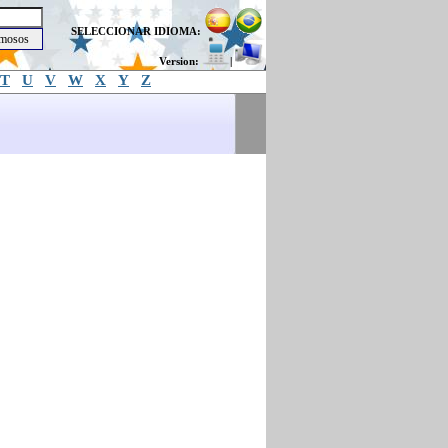
SELECCIONAR IDIOMA:
Version:
|
T
U
V
W
X
Y
Z