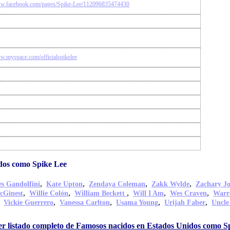
ww.facebook.com/pages/Spike-Lee/112096835474430
ww.myspace.com/officialspikelee
dos como Spike Lee
,
,
,
,
s Gandolfini
Kate Upton
Zendaya Coleman
Zakk Wylde
Zachary J
,
,
,
,
,
cGinest
Willie Colón
William Beckett
Will I Am
Wes Craven
Warr
,
,
,
,
,
Vickie Guerrero
Vanessa Carlton
Usama Young
Urijah Faber
Uncle
er listado completo de Famosos nacidos en Estados Unidos como S