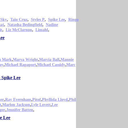
,
,
,
,
 Sky
Taio Cruz
Styles P
Spike Lee
Ringo
,
,
naj
Natasha Bedingfield
Nadine
,
,
,
it
Liz McClarnon
Limahl
Lee
,
,
,
n Mark
Marva Wright
Marcia Ball
Mannie
,
,
,
ay
Michael Rapaport
Michael Cassidy
Marc
o Spike Lee
,
,
,
,
er
Ray Evernham
Pitof
Phyllida Lloyd
Phil
,
,
,
t
Marlon Jackson
Lyle Lovett
Lee
,
,
ger
Jennifer Batten
ke Lee