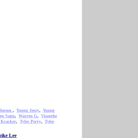
,
,
ohnson
Young Jeezy
Young
,
,
en Sapp
Warren G
Visanthe
,
,
 Kracker
Tyler Perry
Tyler
pike Lee