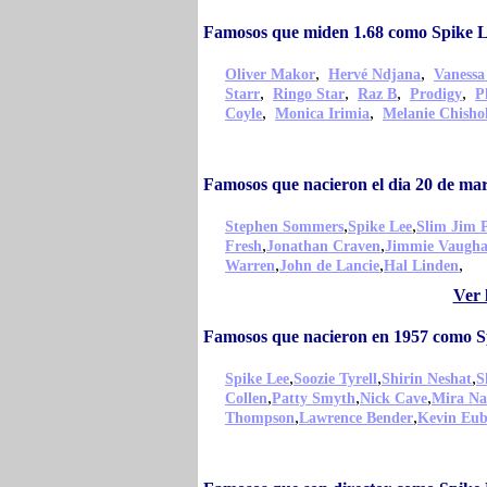
Famosos que miden 1.68 como Spike 
,
,
Oliver Makor
Hervé Ndjana
Vanessa
,
,
,
,
Starr
Ringo Star
Raz B
Prodigy
P
,
,
Coyle
Monica Irimia
Melanie Chish
Famosos que nacieron el dia 20 de ma
,
,
Stephen Sommers
Spike Lee
Slim Jim 
,
,
Fresh
Jonathan Craven
Jimmie Vaugh
,
,
,
Warren
John de Lancie
Hal Linden
Ver 
Famosos que nacieron en 1957 como S
,
,
,
Spike Lee
Soozie Tyrell
Shirin Neshat
S
,
,
,
Collen
Patty Smyth
Nick Cave
Mira Na
,
,
Thompson
Lawrence Bender
Kevin Eu