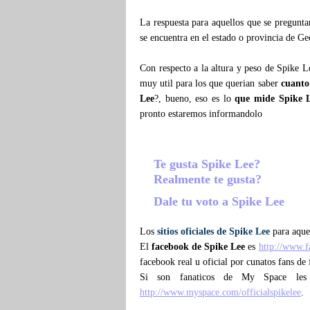
La respuesta para aquellos que se pregunt
se encuentra en el estado o provincia de Ge
Con respecto a la altura y peso de Spike L
muy util para los que querian saber
cuanto
Lee
?, bueno, eso es lo
que mide Spike 
pronto estaremos informandolo
Te gusta Spike Lee?
Realmente te gusta?
Dale tu voto a Spike Lee
Los
sitios oficiales de Spike Lee
para aquel
El
facebook de Spike Lee
es
http://www.
facebook real u oficial por cunatos fans de
Si son fanaticos de My Space les
http://www.myspace.com/officialspikelee
.