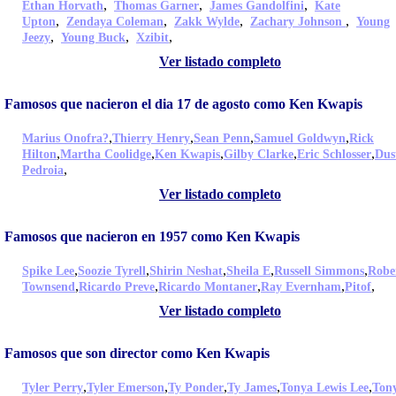
,
,
,
Ethan Horvath
Thomas Garner
James Gandolfini
Kate
,
,
,
,
Upton
Zendaya Coleman
Zakk Wylde
Zachary Johnson
Young
,
,
,
Jeezy
Young Buck
Xzibit
Ver listado completo
Famosos que nacieron el dia 17 de agosto como Ken Kwapis
,
,
,
,
Marius Onofra?
Thierry Henry
Sean Penn
Samuel Goldwyn
Rick
,
,
,
,
,
Hilton
Martha Coolidge
Ken Kwapis
Gilby Clarke
Eric Schlosser
Dus
,
Pedroia
Ver listado completo
Famosos que nacieron en 1957 como Ken Kwapis
,
,
,
,
,
Spike Lee
Soozie Tyrell
Shirin Neshat
Sheila E
Russell Simmons
Robe
,
,
,
,
,
Townsend
Ricardo Preve
Ricardo Montaner
Ray Evernham
Pitof
Ver listado completo
Famosos que son director como Ken Kwapis
,
,
,
,
,
Tyler Perry
Tyler Emerson
Ty Ponder
Ty James
Tonya Lewis Lee
Ton