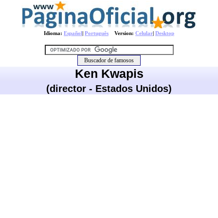
Idioma:
Español
|
Português
Version:
Celular
|
Desktop
Ken Kwapis
(director - Estados Unidos)