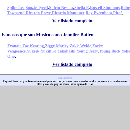
,
,
,
,
,
Spike Lee
Soozie Tyrell
Shirin Neshat
Sheila E
Russell Simmons
Robe
,
,
,
,
,
Townsend
Ricardo Preve
Ricardo Montaner
Ray Evernham
Pitof
Ver listado completo
Famosos que son Musico como Jennifer Batten
,
,
,
,
Zyonair
Zoe Keating
Ziggy Marley
Zakk Wylde
Zacky
,
,
,
,
,
Vengeance
Yuksek
Yukihiro Takahashi
Young Jeezy
Young Buck
Yok
,
Ono
Ver listado completo
Contactenos
PaginaOficial.org no tiene relacion alguna con las personas mencionadas en el sitio, no esta en contacto con
ellos y no es la pagina oficial de ninguno de ellos