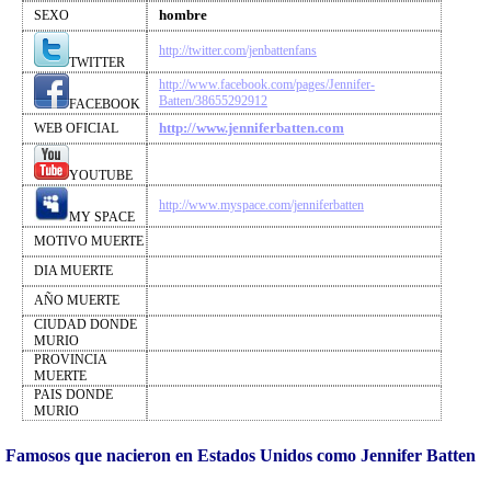
hombre
SEXO
http://twitter.com/jenbattenfans
TWITTER
http://www.facebook.com/pages/Jennifer-
Batten/38655292912
FACEBOOK
http://www.jenniferbatten.com
WEB OFICIAL
YOUTUBE
http://www.myspace.com/jenniferbatten
MY SPACE
MOTIVO MUERTE
DIA MUERTE
AÑO MUERTE
CIUDAD DONDE
MURIO
PROVINCIA
MUERTE
PAIS DONDE
MURIO
Famosos que nacieron en Estados Unidos como Jennifer Batten