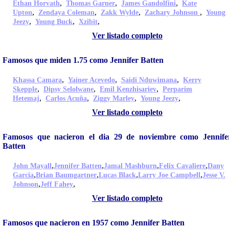
,
,
,
Ethan Horvath
Thomas Garner
James Gandolfini
Kate
,
,
,
,
Upton
Zendaya Coleman
Zakk Wylde
Zachary Johnson
Young
,
,
,
Jeezy
Young Buck
Xzibit
Ver listado completo
Famosos que miden 1.75 como Jennifer Batten
,
,
,
Khassa Camara
Yainer Acevedo
Saidi Nduwimana
Kerry
,
,
,
Skepple
Dipsy Selolwane
Emil Kenzhisariev
Perparim
,
,
,
,
Hetemaj
Carlos Acuña
Ziggy Marley
Young Jeezy
Ver listado completo
Famosos que nacieron el dia 29 de noviembre como Jennife
Batten
,
,
,
,
John Mayall
Jennifer Batten
Jamal Mashburn
Felix Cavaliere
Dany
,
,
,
,
Garcia
Brian Baumgartner
Lucas Black
Larry Joe Campbell
Jesse V.
,
,
Johnson
Jeff Fahey
Ver listado completo
Famosos que nacieron en 1957 como Jennifer Batten