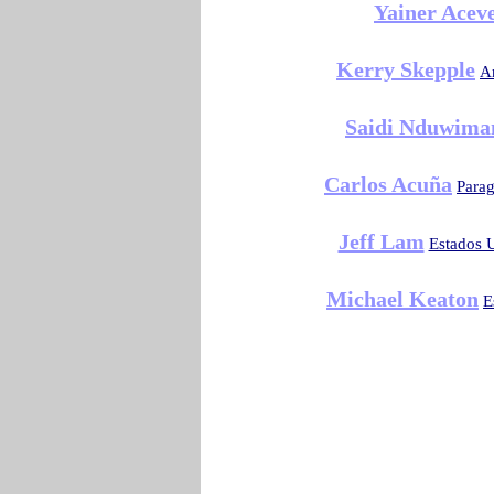
Yainer Acev
Kerry Skepple
A
Saidi Nduwima
Carlos Acuña
Para
Jeff Lam
Estados 
Michael Keaton
E