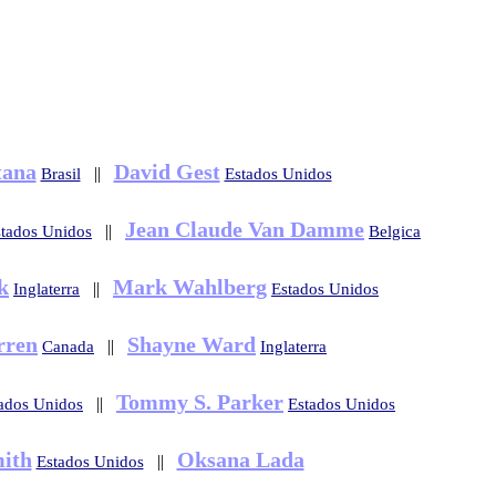
tana
David Gest
||
Brasil
Estados Unidos
Jean Claude Van Damme
||
tados Unidos
Belgica
k
Mark Wahlberg
||
Inglaterra
Estados Unidos
rren
Shayne Ward
||
Canada
Inglaterra
Tommy S. Parker
||
ados Unidos
Estados Unidos
ith
Oksana Lada
||
Estados Unidos