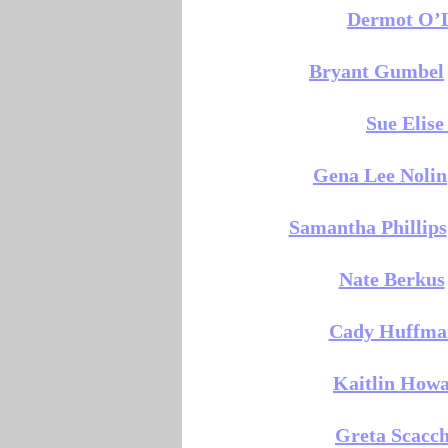
Dermot O’
Bryant Gumbel
Sue Elise
Gena Lee Nolin
Samantha Phillips
Nate Berkus
Cady Huffma
Kaitlin How
Greta Scacch