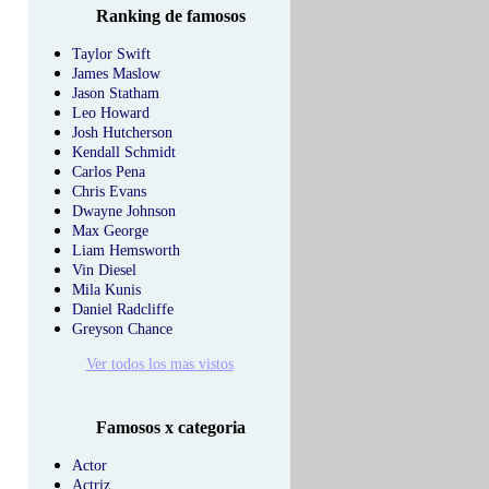
Ranking de famosos
Taylor Swift
James Maslow
Jason Statham
Leo Howard
Josh Hutcherson
Kendall Schmidt
Carlos Pena
Chris Evans
Dwayne Johnson
Max George
Liam Hemsworth
Vin Diesel
Mila Kunis
Daniel Radcliffe
Greyson Chance
Ver todos los mas vistos
Famosos x categoria
Actor
Actriz