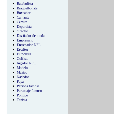
Basebolista
Basquetbolista
Boxeador
Cantante
Cerdita
Deportista
director
Diseñador de moda
Empresario
Entrenador NFL
Escritor
Futbolista
Golfista
Jugador NFL
Modelo
Musico
Nadador
Papa
Persona famosa
Personaje famoso
Politico
Tenista