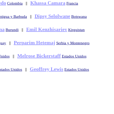
edo
Khassa Camara
||
Colombia
Francia
Dipsy Selolwane
||
ntigua y Barbuda
Botswana
na
Emil Kenzhisariev
||
Burundi
Kirguistan
Perparim Hetemaj
||
guay
Serbia y Montenegro
Melrose Bickerstaff
||
Unidos
Estados Unidos
Geoffrey Lewis
||
stados Unidos
Estados Unidos