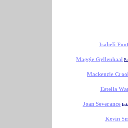
Isabeli Fon
Maggie Gyllenhaal
Es
Mackenzie Croo
Estella Wa
Joan Severance
Est
Kevin Sm