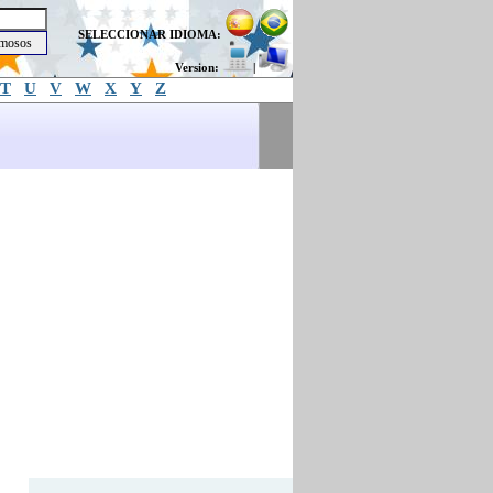
SELECCIONAR IDIOMA:
Version:
|
T
U
V
W
X
Y
Z