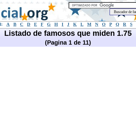
l:
A
B
C
D
E
F
G
H
I
J
K
L
M
N
O
P
Q
R
S
Listado de famosos que miden 1.75
(Pagina 1 de 11)