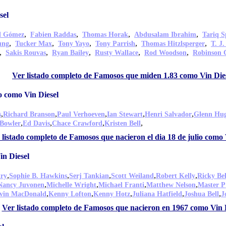
sel
,
,
,
,
l Gómez
Fabien Raddas
Thomas Horak
Abdusalam Ibrahim
Tariq S
,
,
,
,
,
ung
Tucker Max
Tony Yayo
Tony Parrish
Thomas Hitzlsperger
T. J.
,
,
,
,
,
Sakis Rouvas
Ryan Bailey
Rusty Wallace
Rod Woodson
Robinson 
Ver listado completo de Famosos que miden 1.83 como Vin Die
o como Vin Diesel
,
,
,
,
,
s
Richard Branson
Paul Verhoeven
Ian Stewart
Henri Salvador
Glenn Hu
,
,
,
,
Bowler
Ed Davis
Chace Crawford
Kristen Bell
 listado completo de Famosos que nacieron el dia 18 de julio como 
n Diesel
,
,
,
,
,
try
Sophie B. Hawkins
Serj Tankian
Scott Weiland
Robert Kelly
Ricky Bel
,
,
,
,
Nancy Juvonen
Michelle Wright
Michael Franti
Matthew Nelson
Master P
,
,
,
,
,
vin MacDonald
Kenny Lofton
Kenny Hotz
Juliana Hatfield
Joshua Bell
J
Ver listado completo de Famosos que nacieron en 1967 como Vin 