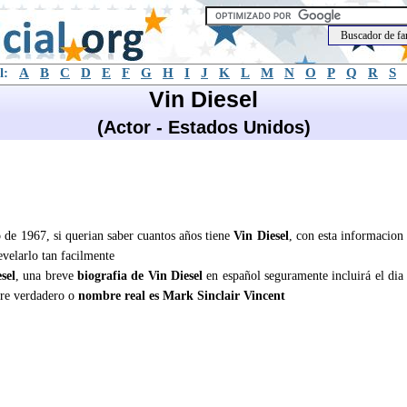
l:
A
B
C
D
E
F
G
H
I
J
K
L
M
N
O
P
Q
R
S
Vin Diesel
(Actor - Estados Unidos)
io de 1967, si querian saber cuantos años tiene
Vin Diesel
, con esta informacion
evelarlo tan facilmente
sel
, una breve
biografia de Vin Diesel
en español seguramente incluirá el dia
re verdadero o
nombre real es Mark Sinclair Vincent