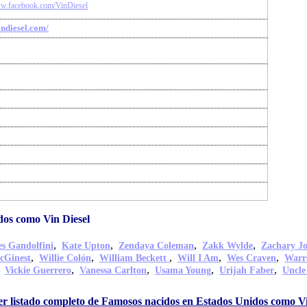
ww.facebook.com/VinDiesel
indiesel.com/
dos como Vin Diesel
,
,
,
,
s Gandolfini
Kate Upton
Zendaya Coleman
Zakk Wylde
Zachary J
,
,
,
,
,
cGinest
Willie Colón
William Beckett
Will I Am
Wes Craven
Warr
,
,
,
,
,
Vickie Guerrero
Vanessa Carlton
Usama Young
Urijah Faber
Uncle
r listado completo de Famosos nacidos en Estados Unidos como Vi