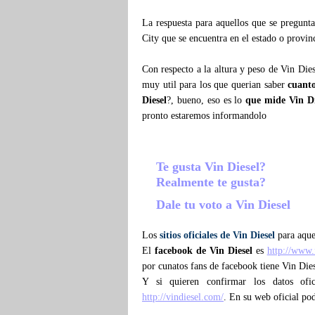
La respuesta para aquellos que se pregun
City que se encuentra en el estado o provi
Con respecto a la altura y peso de Vin Die
muy util para los que querian saber
cuanto
Diesel
?, bueno, eso es lo
que mide Vin Di
pronto estaremos informandolo
Te gusta Vin Diesel?
Realmente te gusta?
Dale tu voto a Vin Diesel
Los
sitios oficiales de Vin Diesel
para aquel
El
facebook de Vin Diesel
es
http://www.
por cunatos fans de facebook tiene Vin Dies
Y si quieren confirmar los datos ofi
http://vindiesel.com/
. En su web oficial po