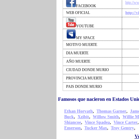
http://w
FACEBOOK
http://v
WEB OFICIAL
YOUTUBE
MY SPACE
MOTIVO MUERTE
DIA MUERTE
AÑO MUERTE
CIUDAD DONDE MURIO
PROVINCIA MUERTE
PAIS DONDE MURIO
Famosos que nacieron en Estados Uni
,
,
Ethan Horvath
Thomas Garner
Jame
,
,
,
Buck
Xzibit
Willow Smith
Willie M
,
,
Shiancoe
Vince Spadea
Vince Carter
,
,
,
Emerson
Tucker Max
Troy Gentry
Ve