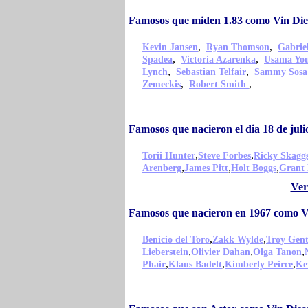
Famosos que miden 1.83 como Vin Die
,
,
Kevin Jansen
Ryan Thomson
Gabrie
,
,
Spadea
Victoria Azarenka
Usama Yo
,
,
Lynch
Sebastian Telfair
Sammy Sosa
,
,
Zemeckis
Robert Smith
Famosos que nacieron el dia 18 de juli
,
,
Torii Hunter
Steve Forbes
Ricky Skagg
,
,
,
Arenberg
James Pitt
Holt Boggs
Grant 
Ver
Famosos que nacieron en 1967 como Vi
,
,
Benicio del Toro
Zakk Wylde
Troy Gen
,
,
,
Lieberstein
Olivier Dahan
Olga Tanon
,
,
,
Phair
Klaus Badelt
Kimberly Peirce
Ke