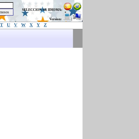
SELECCIONAR IDIOMA:
Version:
|
T
U
V
W
X
Y
Z