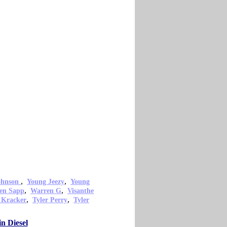
,
,
ohnson
Young Jeezy
Young
,
,
en Sapp
Warren G
Visanthe
,
,
 Kracker
Tyler Perry
Tyler
n Diesel