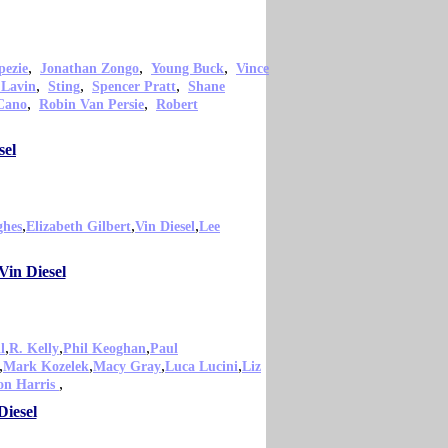
,
,
,
pezie
Jonathan Zongo
Young Buck
Vince
,
,
,
 Lavin
Sting
Spencer Pratt
Shane
,
,
Cano
Robin Van Persie
Robert
sel
,
,
,
ghes
Elizabeth Gilbert
Vin Diesel
Lee
Vin Diesel
,
,
,
l
R. Kelly
Phil Keoghan
Paul
,
,
,
,
Mark Kozelek
Macy Gray
Luca Lucini
Liz
,
on Harris
Diesel