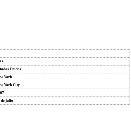
83
tados Unidos
w York
w York City
67
 de julio