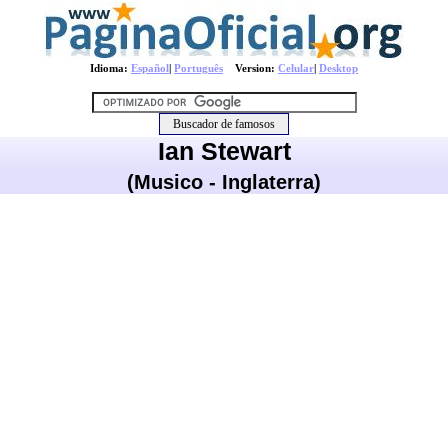
Idioma:
Español
|
Português
Version:
Celular
|
Desktop
Ian Stewart
(Musico - Inglaterra)