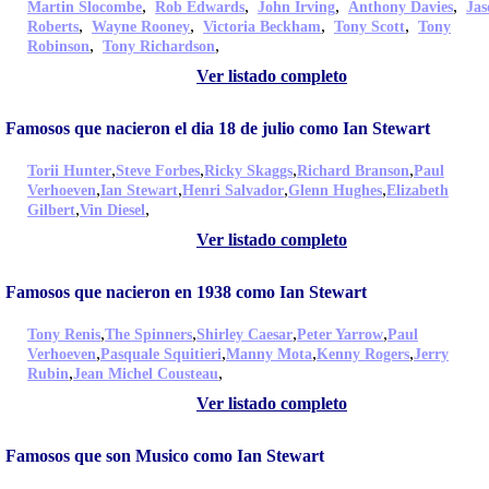
,
,
,
,
Martin Slocombe
Rob Edwards
John Irving
Anthony Davies
Jas
,
,
,
,
Roberts
Wayne Rooney
Victoria Beckham
Tony Scott
Tony
,
,
Robinson
Tony Richardson
Ver listado completo
Famosos que nacieron el dia 18 de julio como Ian Stewart
,
,
,
,
Torii Hunter
Steve Forbes
Ricky Skaggs
Richard Branson
Paul
,
,
,
,
Verhoeven
Ian Stewart
Henri Salvador
Glenn Hughes
Elizabeth
,
,
Gilbert
Vin Diesel
Ver listado completo
Famosos que nacieron en 1938 como Ian Stewart
,
,
,
,
Tony Renis
The Spinners
Shirley Caesar
Peter Yarrow
Paul
,
,
,
,
Verhoeven
Pasquale Squitieri
Manny Mota
Kenny Rogers
Jerry
,
,
Rubin
Jean Michel Cousteau
Ver listado completo
Famosos que son Musico como Ian Stewart