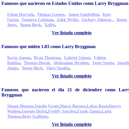
Famosos que nacieron en Estados Unidos como Larry Bryggman
,
,
,
Ethan Horvath
Thomas Garner
James Gandolfini
Kate
,
,
,
,
Upton
Zendaya Coleman
Zakk Wylde
Zachary Johnson
Young
,
,
,
Jeezy
Young Buck
Xzibit
Ver listado completo
Famosos que miden 1.83 como Larry Bryggman
,
,
,
Kevin Jansen
Ryan Thomson
Gabriel Gómez
Fabien
,
,
,
,
Raddas
Thomas Horak
Abdusalam Ibrahim
Tariq Spezie
Jonat
,
,
,
Zongo
Young Buck
Vince Spadea
Ver listado completo
Famosos que nacieron el dia 21 de diciembre como Larr
Bryggman
,
,
,
,
Shaun Morgan
Natalie Grant
Marco Borsato
Lukas Rossi
Harvey
,
,
,
,
Walden
Giorgio Diritti
Freddy Sanchez
Frank Zappa
Carla
,
,
Thomas
Brett Scallions
Ver listado completo