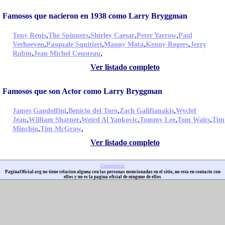
Famosos que nacieron en 1938 como Larry Bryggman
,
,
,
,
Tony Renis
The Spinners
Shirley Caesar
Peter Yarrow
Paul
,
,
,
,
Verhoeven
Pasquale Squitieri
Manny Mota
Kenny Rogers
Jerry
,
,
Rubin
Jean Michel Cousteau
Ver listado completo
Famosos que son Actor como Larry Bryggman
,
,
,
James Gandolfini
Benicio del Toro
Zach Galifianakis
Wyclef
,
,
,
,
,
Jean
William Shatner
Weird Al Yankovic
Tommy Lee
Tom Waits
Tim
,
,
Minchin
Tim McGraw
Ver listado completo
Contactenos
PaginaOficial.org no tiene relacion alguna con las personas mencionadas en el sitio, no esta en contacto con
ellos y no es la pagina oficial de ninguno de ellos