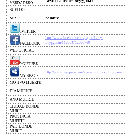
Arvid Laurence Bryggman
VERDADERO
SUELDO
hombre
SEXO
TWITTER
http://www.facebook.com/pages/Larry-
Bryggman/112863712060760
FACEBOOK
WEB OFICIAL
YOUTUBE
http://www.myspace.com/everything/larry-bryggman
MY SPACE
MOTIVO MUERTE
DIA MUERTE
AÑO MUERTE
CIUDAD DONDE
MURIO
PROVINCIA
MUERTE
PAIS DONDE
MURIO