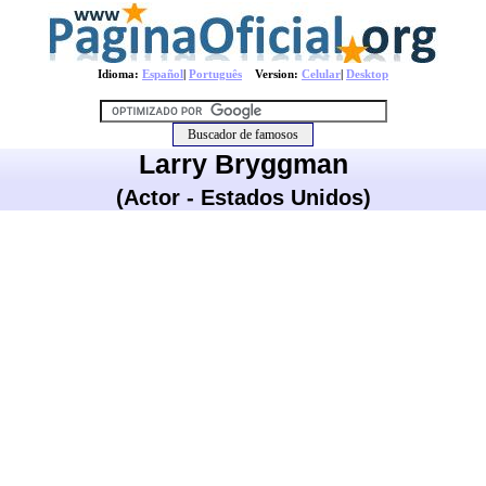
Idioma:
Español
|
Português
Version:
Celular
|
Desktop
Larry Bryggman
(Actor - Estados Unidos)