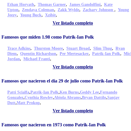
,
,
,
Ethan Horvath
Thomas Garner
James Gandolfini
Kate
,
,
,
,
Upton
Zendaya Coleman
Zakk Wylde
Zachary Johnson
Young
,
,
,
Jeezy
Young Buck
Xzibit
Ver listado completo
Famosos que miden 1.98 como Patrik-Ian Polk
,
,
,
,
Trace Adkins
Thurston Moore
Stuart Broad
Slim Thug
Ryan
,
,
,
,
Diem
Quentin Richardson
Per Mertesacker
Patrik-Ian Polk
Mic
,
,
Jordan
Michael Franti
Ver listado completo
Famosos que nacieron el dia 29 de julio como Patrik-Ian Polk
,
,
,
,
Patti Scialfa
Patrik-Ian Polk
Ken Burns
Geddy Lee
Fernando
,
,
,
,
Gonzalez
Cynthia Rowley
Abiola Abrams
Bryan Dattilo
Sanjay
,
,
Dutt
Matt Prokop
Ver listado completo
Famosos que nacieron en 1973 como Patrik-Ian Polk