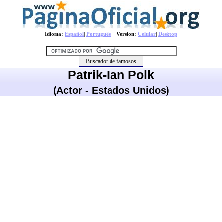
Idioma:
Español
|
Português
Version:
Celular
|
Desktop
Patrik-Ian Polk
(Actor - Estados Unidos)