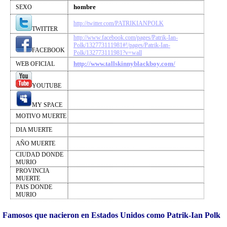
hombre
SEXO
http://twitter.com/PATRIKIANPOLK
TWITTER
http://www.facebook.com/pages/Patrik-Ian-
Polk/132773111981#!/pages/Patrik-Ian-
FACEBOOK
Polk/132773111981?v=wall
http://www.tallskinnyblackboy.com/
WEB OFICIAL
YOUTUBE
MY SPACE
MOTIVO MUERTE
DIA MUERTE
AÑO MUERTE
CIUDAD DONDE
MURIO
PROVINCIA
MUERTE
PAIS DONDE
MURIO
Famosos que nacieron en Estados Unidos como Patrik-Ian Polk