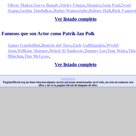
,
,
,
,
,
Oliver Makor
Surya Bonaly
Sticky Fingaz
Shanice
Sean Paul
Scott
,
,
,
,
Stapp
Sachin Tendulkar
Rufus Wainwright
Robert Hall
Rick Famuy
Ver listado completo
Famosos que son Actor como Patrik-Ian Polk
,
,
,
James Gandolfini
Benicio del Toro
Zach Galifianakis
Wyclef
,
,
,
,
,
Jean
William Shatner
Weird Al Yankovic
Tommy Lee
Tom Waits
Tim
,
,
Minchin
Tim McGraw
Ver listado completo
Contactenos
PaginaOficial.org no tiene relacion alguna con las personas mencionadas en el sitio, no esta en contacto con
ellos y no es la pagina oficial de ninguno de ellos