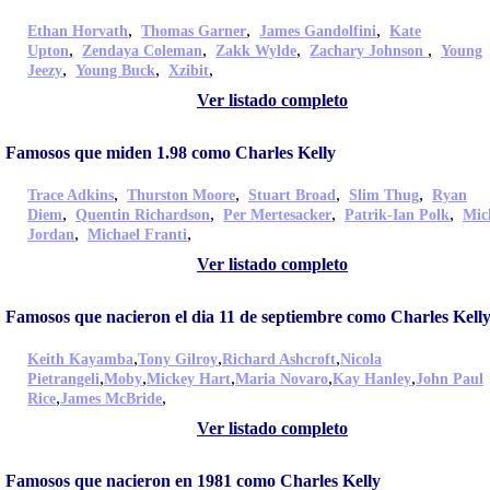
,
,
,
Ethan Horvath
Thomas Garner
James Gandolfini
Kate
,
,
,
,
Upton
Zendaya Coleman
Zakk Wylde
Zachary Johnson
Young
,
,
,
Jeezy
Young Buck
Xzibit
Ver listado completo
Famosos que miden 1.98 como Charles Kelly
,
,
,
,
Trace Adkins
Thurston Moore
Stuart Broad
Slim Thug
Ryan
,
,
,
,
Diem
Quentin Richardson
Per Mertesacker
Patrik-Ian Polk
Mic
,
,
Jordan
Michael Franti
Ver listado completo
Famosos que nacieron el dia 11 de septiembre como Charles Kell
,
,
,
Keith Kayamba
Tony Gilroy
Richard Ashcroft
Nicola
,
,
,
,
,
Pietrangeli
Moby
Mickey Hart
Maria Novaro
Kay Hanley
John Paul
,
,
Rice
James McBride
Ver listado completo
Famosos que nacieron en 1981 como Charles Kelly