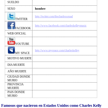
SUELDO
hombre
SEXO
http://twitter.com/thecharlessquad
TWITTER
http://www.facebook.com/charleskelleymusic
FACEBOOK
WEB OFICIAL
YOUTUBE
http://www.myspace.com/charleskelley
MY SPACE
MOTIVO MUERTE
DIA MUERTE
AÑO MUERTE
CIUDAD DONDE
MURIO
PROVINCIA
MUERTE
PAIS DONDE
MURIO
Famosos que nacieron en Estados Unidos como Charles Kelly