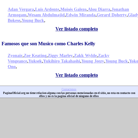
,
,
,
,
Adan Vergara
Luis Ardente
Moisés Galezo
Alou Diarra
Jonathan
,
,
,
,
Armogam
Wesam Abdulmajid
Edwin Miranda
Gerard Doherty
Glad
,
,
Bokese
Young Buck
Ver listado completo
Famosos que son Musico como Charles Kelly
,
,
,
,
Zyonair
Zoe Keating
Ziggy Marley
Zakk Wylde
Zacky
,
,
,
,
,
Vengeance
Yuksek
Yukihiro Takahashi
Young Jeezy
Young Buck
Yok
,
Ono
Ver listado completo
Contactenos
PaginaOficial.org no tiene relacion alguna con las personas mencionadas en el sitio, no esta en contacto con
ellos y no es la pagina oficial de ninguno de ellos