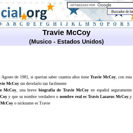
l:
A
B
C
D
E
F
G
H
I
J
K
L
M
N
O
P
Q
R
S
Travie McCoy
(Musico - Estados Unidos)
 Agosto de 1981, si querian saber cuantos años tiene
Travie McCoy
, con esta
avie McCoy
sin develarlo tan facilmente
ie McCoy
, una breve
biografia de Travie McCoy
en español seguramente
cCoy
y que su nombre verdadero o
nombre real es Travis Lazarus McCoy
,y
s McCoy
o nickname es Travie