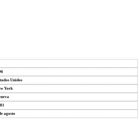
96
tados Unidos
w York
eneva
81
de agosto