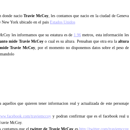
an donde nacio
Travie McCoy
, les contamos que nacio en la ciudad de Geneva
de New York ubicado en el pais
Estados Unidos
 McCoy les informamos que su estatura es de
1.96
metros, esta información les
anto mide Travie McCoy
o cual es su altura. Pensaban que otra era la
altura
 mide Travie McCoy
, por el momento no disponemos datos sobre el peso de
rmandolo
y
 aquellos que quieren tener informacion real y actualizada de este personaje
/www.facebook.com/traviemccoy
y podran confirmar que es el facebook real u
 Travie McCoy.
les contamos que el
twitter de Travie McCoy
es
http://twitter.com/traviemccoy