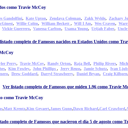
idos como Travie McCoy
,
,
,
,
s Gandolfini
Kate Upton
Zendaya Coleman
Zakk Wylde
Zachary J
,
,
,
,
,
cGinest
Willie Colón
William Beckett
Will I Am
Wes Craven
Warr
,
,
,
,
,
Vickie Guerrero
Vanessa Carlton
Usama Young
Urijah Faber
Uncle
listado completo de Famosos nacidos en Estados Unidos como Tr
e McCoy
,
,
,
,
,
yler Perry
Travie McCoy
Randy Orton
Raja Bell
Philip Rivers
Mich
,
,
,
,
,
hes
Kim Fowley
John Phillips
Jerry Reuss
Jamie Schutz
Ivan Ljub
,
,
,
,
mero
Drew Goddard
Darryl Strawberry
Daniel Bryan
Craig Kilborn
Ver listado completo de Famosos que miden 1.96 como Travie 
sto como Travie McCoy
,
,
,
,
,
,
ns
Matt Krentz
Kim Gevaert
James Gunn
Dawn Richard
Carl Crawford
stado completo de Famosos que nacieron el dia 5 de agosto como 