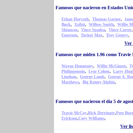
Famosos que nacieron en Estados Un
,
,
Ethan Horvath
Thomas Garner
Jame
,
,
,
Buck
Xzibit
Willow Smith
Willie M
,
,
Shiancoe
Vince Spadea
Vince Carter
,
,
,
Emerson
Tucker Max
Troy Gentry
Ver 
Famosos que miden 1.96 como Travi
,
,
Wayne Hennessey
Willie McGinest
T
,
,
Philippoussis
Lyor Cohen
Larry Hug
,
,
Linehan
George Lamb
George A. Ro
,
,
Matthews
Big Kenny Alphin
Famosos que nacieron el dia 5 de ago
,
,
Travie McCoy
Rick Derringer
Pete Bur
,
,
Erickson
Cory Williams
Ver li