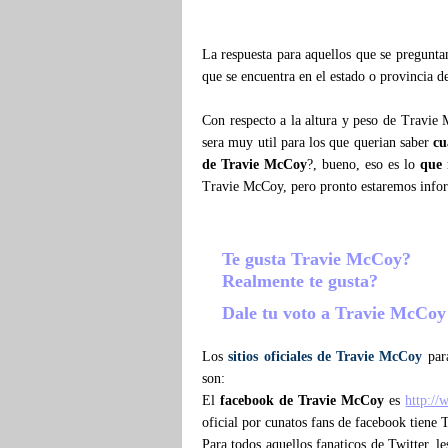
La respuesta para aquellos que se pregunt
que se encuentra en el estado o provincia 
Con respecto a la altura y peso de Travie
sera muy util para los que querian saber
cu
de Travie McCoy
?, bueno, eso es lo
que
Travie McCoy, pero pronto estaremos info
Te gusta Travie McCoy?
Realmente te gusta?
Dale tu voto a Travie McCo
Los
sitios oficiales de Travie McCoy
para
son:
El
facebook de Travie McCoy
es
http:/
oficial por cunatos fans de facebook tiene
Para todos aquellos fanaticos de Twitter, 