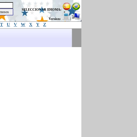
SELECCIONAR IDIOMA:
Version:
|
T
U
V
W
X
Y
Z