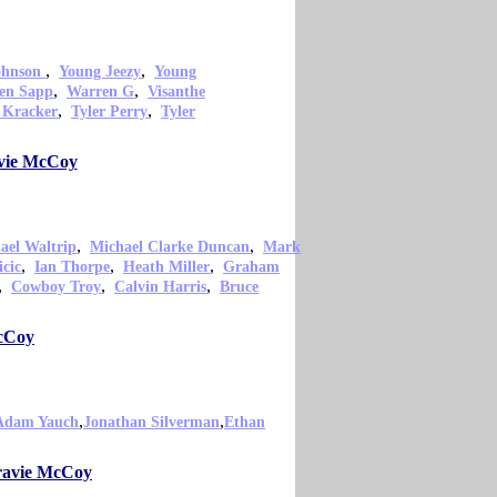
,
,
ohnson
Young Jeezy
Young
,
,
en Sapp
Warren G
Visanthe
,
,
 Kracker
Tyler Perry
Tyler
avie McCoy
,
,
ael Waltrip
Michael Clarke Duncan
Mark
,
,
,
icic
Ian Thorpe
Heath Miller
Graham
,
,
,
Cowboy Troy
Calvin Harris
Bruce
McCoy
,
,
Adam Yauch
Jonathan Silverman
Ethan
Travie McCoy