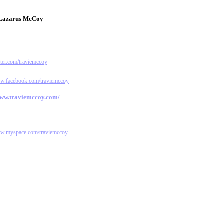
 Lazarus McCoy
itter.com/traviemccoy
ww.facebook.com/traviemccoy
www.traviemccoy.com/
ww.myspace.com/traviemccoy