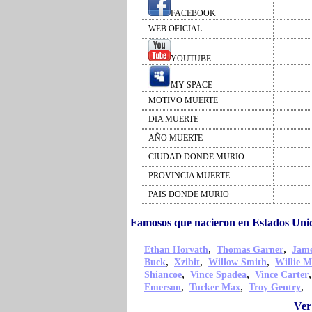
FACEBOOK
WEB OFICIAL
YOUTUBE
MY SPACE
MOTIVO MUERTE
DIA MUERTE
AÑO MUERTE
CIUDAD DONDE MURIO
PROVINCIA MUERTE
PAIS DONDE MURIO
Famosos que nacieron en Estados Un
,
,
Ethan Horvath
Thomas Garner
Jame
,
,
,
Buck
Xzibit
Willow Smith
Willie M
,
,
Shiancoe
Vince Spadea
Vince Carter
,
,
,
Emerson
Tucker Max
Troy Gentry
Ver