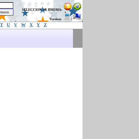
SELECCIONAR IDIOMA:
Version:
|
T
U
V
W
X
Y
Z