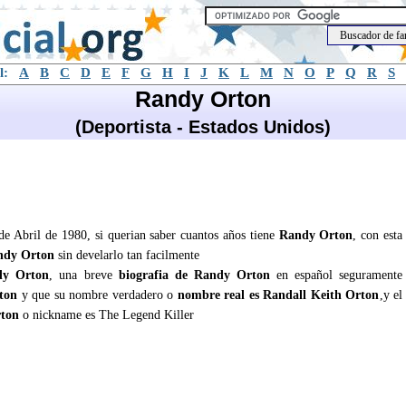
l:
A
B
C
D
E
F
G
H
I
J
K
L
M
N
O
P
Q
R
S
Randy Orton
(Deportista - Estados Unidos)
de Abril de 1980, si querian saber cuantos años tiene
Randy Orton
, con esta
ndy Orton
sin develarlo tan facilmente
dy Orton
, una breve
biografia de Randy Orton
en español seguramente
ton
y que su nombre verdadero o
nombre real es Randall Keith Orton
,y el
rton
o nickname es The Legend Killer