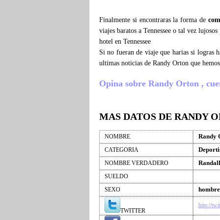
Finalmente si encontraras la forma de
com
viajes baratos a Tennessee o tal vez lujoso
hotel en Tennessee
Si no fueran de viaje que harias si logras
ultimas noticias de Randy Orton que hemos
Opina sobre Randy Orton , cuenta
MAS DATOS DE RANDY 
Randy 
NOMBRE
Deporti
CATEGORIA
Randall
NOMBRE VERDADERO
SUELDO
hombre
SEXO
http://tw
TWITTER