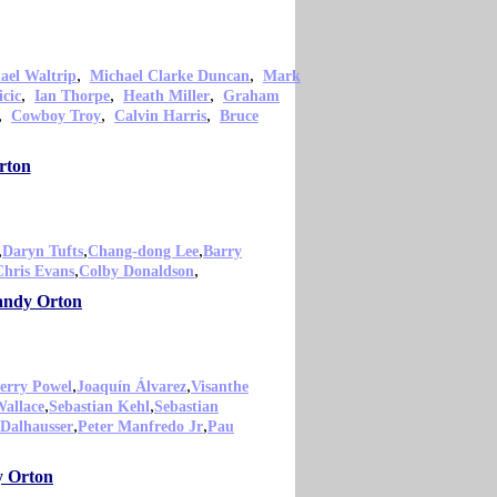
,
,
ael Waltrip
Michael Clarke Duncan
Mark
,
,
,
icic
Ian Thorpe
Heath Miller
Graham
,
,
,
Cowboy Troy
Calvin Harris
Bruce
rton
,
,
,
Daryn Tufts
Chang-dong Lee
Barry
,
,
Chris Evans
Colby Donaldson
Randy Orton
,
,
erry Powel
Joaquín Álvarez
Visanthe
,
,
Wallace
Sebastian Kehl
Sebastian
,
,
 Dalhausser
Peter Manfredo Jr
Pau
y Orton