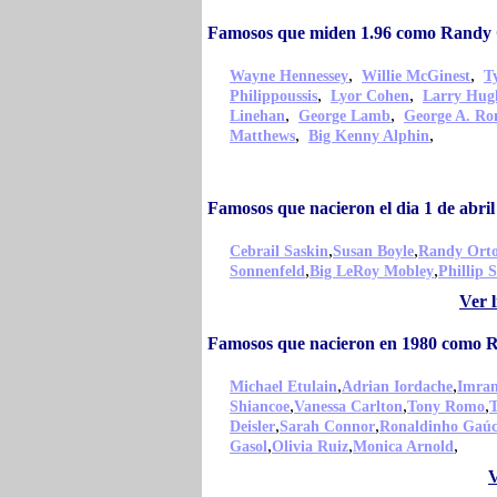
Famosos que miden 1.96 como Randy
,
,
Wayne Hennessey
Willie McGinest
T
,
,
Philippoussis
Lyor Cohen
Larry Hug
,
,
Linehan
George Lamb
George A. Ro
,
,
Matthews
Big Kenny Alphin
Famosos que nacieron el dia 1 de abr
,
,
Cebrail Saskin
Susan Boyle
Randy Ort
,
,
Sonnenfeld
Big LeRoy Mobley
Phillip 
Ver 
Famosos que nacieron en 1980 como 
,
,
Michael Etulain
Adrian Iordache
Imra
,
,
,
Shiancoe
Vanessa Carlton
Tony Romo
T
,
,
Deisler
Sarah Connor
Ronaldinho Gaú
,
,
,
Gasol
Olivia Ruiz
Monica Arnold
V