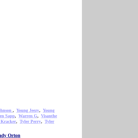
,
,
ohnson
Young Jeezy
Young
,
,
en Sapp
Warren G
Visanthe
,
,
 Kracker
Tyler Perry
Tyler
andy Orton