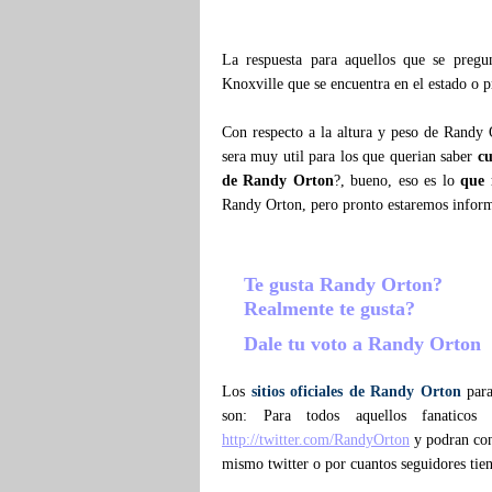
La respuesta para aquellos que se preg
Knoxville que se encuentra en el estado o 
Con respecto a la altura y peso de Randy 
sera muy util para los que querian saber
c
de Randy Orton
?, bueno, eso es lo
que
Randy Orton, pero pronto estaremos infor
Te gusta Randy Orton?
Realmente te gusta?
Dale tu voto a Randy Orton
Los
sitios oficiales de Randy Orton
para
son: Para todos aquellos fanatico
http://twitter.com/RandyOrton
y podran conf
mismo twitter o por cuantos seguidores ti