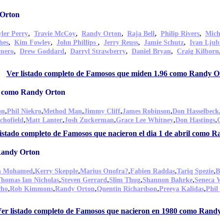
 Orton
,
,
,
,
,
yler Perry
Travie McCoy
Randy Orton
Raja Bell
Philip Rivers
Mich
,
,
,
,
,
hes
Kim Fowley
John Phillips
Jerry Reuss
Jamie Schutz
Ivan Ljub
,
,
,
,
mero
Drew Goddard
Darryl Strawberry
Daniel Bryan
Craig Kilborn
Ver listado completo de Famosos que miden 1.96 como Randy O
il como Randy Orton
,
,
,
,
,
on
Phil Niekro
Method Man
Jimmy Cliff
James Robinson
Don Hasselbeck
,
,
,
,
,
Schofield
Matt Lanter
Josh Zuckerman
Grace Lee Whitney
Don Hastings
listado completo de Famosos que nacieron el dia 1 de abril como 
Randy Orton
,
,
,
,
,
n Mohamed
Kerry Skepple
Marius Onofra?
Fabien Raddas
Tariq Spezie
B
,
,
,
,
homas Ian Nicholas
Steven Gerrard
Slim Thug
Shannon Bahrke
Seneca 
,
,
,
,
,
cho
Rob Kimmons
Randy Orton
Quentin Richardson
Preeya Kalidas
Phil
er listado completo de Famosos que nacieron en 1980 como Rand