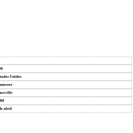
96
tados Unidos
nnessee
oxville
80
de abril