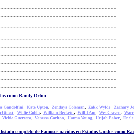
idos como Randy Orton
,
,
,
,
s Gandolfini
Kate Upton
Zendaya Coleman
Zakk Wylde
Zachary J
,
,
,
,
,
cGinest
Willie Colón
William Beckett
Will I Am
Wes Craven
Warr
,
,
,
,
,
Vickie Guerrero
Vanessa Carlton
Usama Young
Urijah Faber
Uncle
 listado completo de Famosos nacidos en Estados Unidos como R