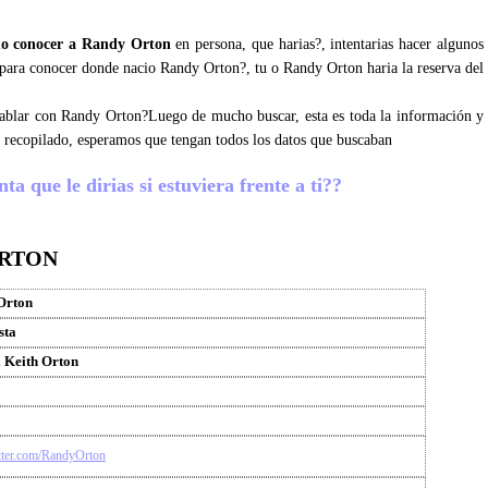
o conocer a Randy Orton
en persona, que harias?, intentarias hacer algunos
s para conocer donde nacio Randy Orton?, tu o Randy Orton haria la reserva del
 hablar con Randy Orton?Luego de mucho buscar, esta es toda la información y
 recopilado, esperamos que tengan todos los datos que buscaban
 que le dirias si estuviera frente a ti??
ORTON
Orton
sta
 Keith Orton
itter.com/RandyOrton