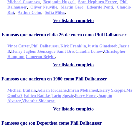
,
,
,
Michael Casanova
Benjamin Huggel
Sean Hepburn Ferrer
Phil
,
,
,
,
Dalhausser
Oliver Neuville
Martin Gero
Edoardo Ponti
Claudio
,
,
,
Risi
Arthur Cohn
Sofia Milos
Ver listado completo
Famosos que nacieron el dia 26 de enero como Phil Dalhausser
,
,
,
,
Vince Carter
Phil Dalhausser
Kirk Franklin
Justin Gimelstob
Jazzie
,
,
,
,
B
Henry Jaglom
Gonzague Saint Bris
Claudia Lonow
Christopher
,
,
Hampton
Cameron Bright
Ver listado completo
Famosos que nacieron en 1980 como Phil Dalhausser
,
,
,
,
Michael Etulain
Adrian Iordache
Imran Mohamed
Kerry Skepple
Ma
,
,
,
,
Onofra?
Fabien Raddas
Tariq Spezie
Berry Powel
Joaquín
,
,
Álvarez
Visanthe Shiancoe
Ver listado completo
Famosos que son Deportista como Phil Dalhausser