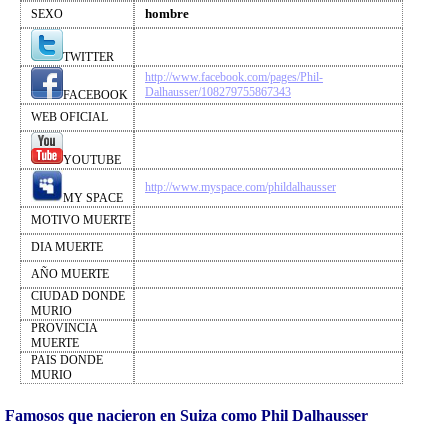
hombre
SEXO
TWITTER
http://www.facebook.com/pages/Phil-
Dalhausser/108279755867343
FACEBOOK
WEB OFICIAL
YOUTUBE
http://www.myspace.com/phildalhausser
MY SPACE
MOTIVO MUERTE
DIA MUERTE
AÑO MUERTE
CIUDAD DONDE
MURIO
PROVINCIA
MUERTE
PAIS DONDE
MURIO
Famosos que nacieron en Suiza como Phil Dalhausser