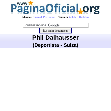
Idioma:
Español
|
Português
Version:
Celular
|
Desktop
Phil Dalhausser
(Deportista - Suiza)