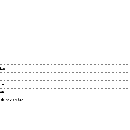
iza
rn
48
 de noviembre