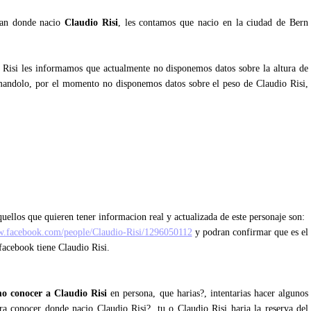
ntan donde nacio
Claudio Risi
, les contamos que nacio en la ciudad de Bern
o Risi les informamos que actualmente no disponemos datos sobre la altura de
mandolo, por el momento no disponemos datos sobre el peso de Claudio Risi,
uellos que quieren tener informacion real y actualizada de este personaje son:
w.facebook.com/people/Claudio-Risi/1296050112
y podran confirmar que es el
 facebook tiene Claudio Risi.
o conocer a Claudio Risi
en persona, que harias?, intentarias hacer algunos
ara conocer donde nacio Claudio Risi?, tu o Claudio Risi haria la reserva del