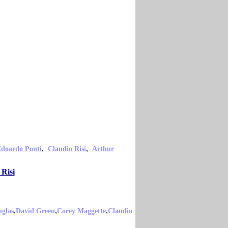
,
,
doardo Ponti
Claudio Risi
Arthur
 Risi
,
,
,
uglas
David Green
Corey Maggette
Claudio