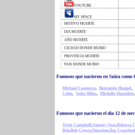
YOUTUBE
MY SPACE
MOTIVO MUERTE
DIA MUERTE
AÑO MUERTE
CIUDAD DONDE MURIO
PROVINCIA MUERTE
PAIS DONDE MURIO
Famosos que nacieron en Suiza como C
,
,
Michael Casanova
Benjamin Huggel
,
,
Cohn
Sofia Milos
Michelle Hunziker
Famosos que nacieron el dia 12 de no
,
,
Tevin Campbell
Sammy Sosa
Rebecca 
,
,
,
Risi
Bob Crewe
Omarion
Daz Crawfor