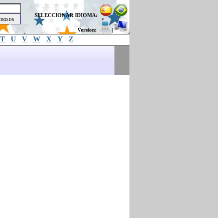
SELECCIONAR IDIOMA:
Version:
|
T
U
V
W
X
Y
Z