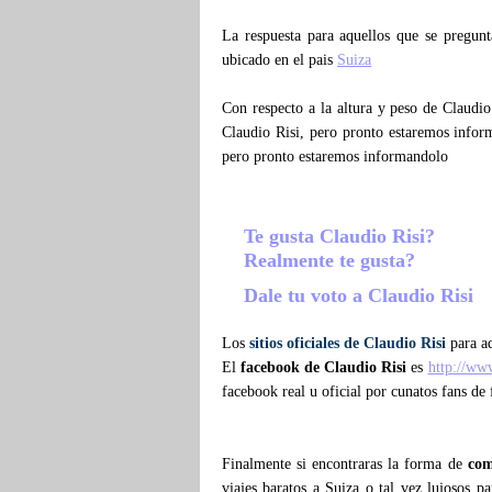
La respuesta para aquellos que se pregu
ubicado en el pais
Suiza
Con respecto a la altura y peso de Claudi
Claudio Risi, pero pronto estaremos infor
pero pronto estaremos informandolo
Te gusta Claudio Risi?
Realmente te gusta?
Dale tu voto a Claudio Risi
Los
sitios oficiales de Claudio Risi
para aq
El
facebook de Claudio Risi
es
http://ww
facebook real u oficial por cunatos fans de
Finalmente si encontraras la forma de
com
viajes baratos a Suiza o tal vez lujosos p