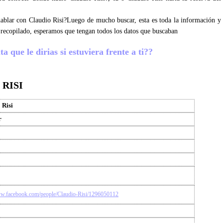
 hablar con Claudio Risi?Luego de mucho buscar, esta es toda la información y
 recopilado, esperamos que tengan todos los datos que buscaban
a que le dirias si estuviera frente a ti??
RISI
 Risi
r
ww.facebook.com/people/Claudio-Risi/1296050112