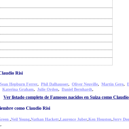
laudio Risi
,
,
,
,
Sean Hepburn Ferrer
Phil Dalhausser
Oliver Neuville
Martin Gero
E
,
,
,
,
Katerina Graham
Julie Ordon
Daniel Bernhardt
Ver listado completo de Famosos nacidos en Suiza como Claudio
viembre como Claudio Risi
,
,
,
,
,
Green
Neil Young
Nathan Hackett
Laurence Juber
Ken Houston
Jerry Do
,
d