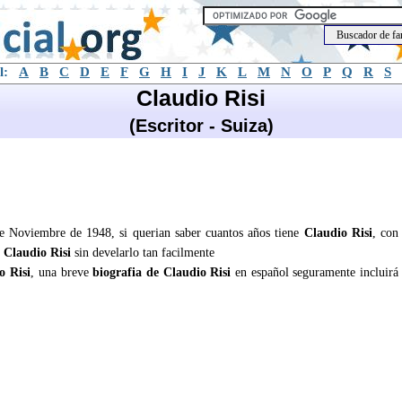
l:
A
B
C
D
E
F
G
H
I
J
K
L
M
N
O
P
Q
R
S
Claudio Risi
(Escritor - Suiza)
 de Noviembre de 1948, si querian saber cuantos años tiene
Claudio Risi
, con
e
Claudio Risi
sin develarlo tan facilmente
o Risi
, una breve
biografia de Claudio Risi
en español seguramente incluirá