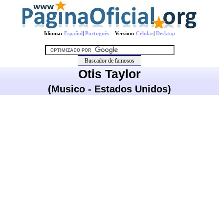
Idioma:
Español
|
Português
Version:
Celular
|
Desktop
Otis Taylor
(Musico - Estados Unidos)