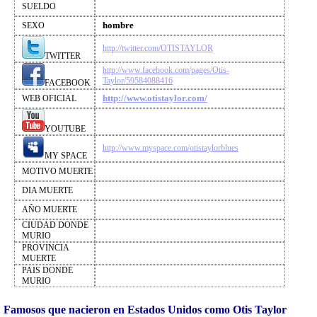
SUELDO
hombre
SEXO
http://twitter.com/OTISTAYLOR
TWITTER
http://www.facebook.com/pages/Otis-
Taylor/59584088416
FACEBOOK
http://www.otistaylor.com/
WEB OFICIAL
YOUTUBE
http://www.myspace.com/otistaylorblues
MY SPACE
MOTIVO MUERTE
DIA MUERTE
AÑO MUERTE
CIUDAD DONDE
MURIO
PROVINCIA
MUERTE
PAIS DONDE
MURIO
Famosos que nacieron en Estados Unidos como Otis Taylor