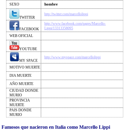
hombre
SEXO
http://twitter.com/marcellolippi
TWITTER
http://www.facebook.com/pages/Marcello-
Lippi/13313358095
FACEBOOK
WEB OFICIAL
YOUTUBE
http://www.myspace.com/marcellolippi
MY SPACE
MOTIVO MUERTE
DIA MUERTE
AÑO MUERTE
CIUDAD DONDE
MURIO
PROVINCIA
MUERTE
PAIS DONDE
MURIO
Famosos que nacieron en Italia como Marcello Lippi