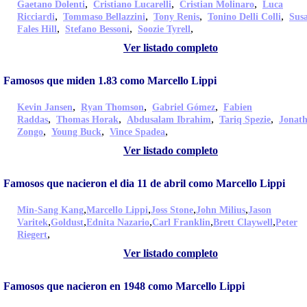
,
,
,
Gaetano Dolenti
Cristiano Lucarelli
Cristian Molinaro
Luca
,
,
,
,
Ricciardi
Tommaso Bellazzini
Tony Renis
Tonino Delli Colli
Sus
,
,
,
Fales Hill
Stefano Bessoni
Soozie Tyrell
Ver listado completo
Famosos que miden 1.83 como Marcello Lippi
,
,
,
Kevin Jansen
Ryan Thomson
Gabriel Gómez
Fabien
,
,
,
,
Raddas
Thomas Horak
Abdusalam Ibrahim
Tariq Spezie
Jonat
,
,
,
Zongo
Young Buck
Vince Spadea
Ver listado completo
Famosos que nacieron el dia 11 de abril como Marcello Lippi
,
,
,
,
Min-Sang Kang
Marcello Lippi
Joss Stone
John Milius
Jason
,
,
,
,
,
Varitek
Goldust
Ednita Nazario
Carl Franklin
Brett Claywell
Peter
,
Riegert
Ver listado completo
Famosos que nacieron en 1948 como Marcello Lippi