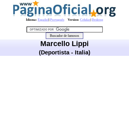
Idioma:
Español
|
Português
Version:
Celular
|
Desktop
Marcello Lippi
(Deportista - Italia)