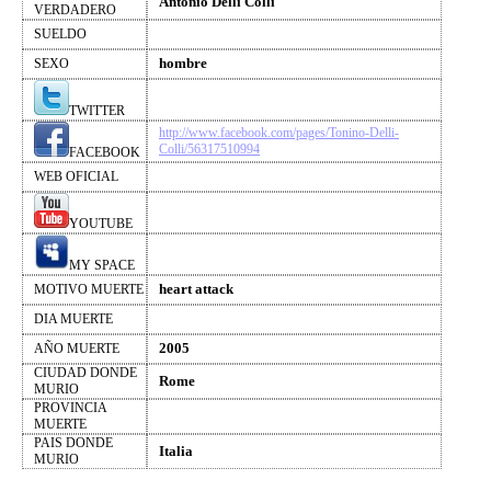
Antonio Delli Colli
VERDADERO
SUELDO
hombre
SEXO
TWITTER
http://www.facebook.com/pages/Tonino-Delli-
Colli/56317510994
FACEBOOK
WEB OFICIAL
YOUTUBE
MY SPACE
heart attack
MOTIVO MUERTE
DIA MUERTE
2005
AÑO MUERTE
CIUDAD DONDE
Rome
MURIO
PROVINCIA
MUERTE
PAIS DONDE
Italia
MURIO