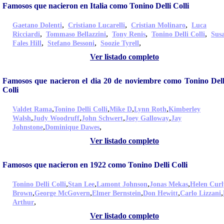
Famosos que nacieron en Italia como Tonino Delli Colli
,
,
,
Gaetano Dolenti
Cristiano Lucarelli
Cristian Molinaro
Luca
,
,
,
,
Ricciardi
Tommaso Bellazzini
Tony Renis
Tonino Delli Colli
Sus
,
,
,
Fales Hill
Stefano Bessoni
Soozie Tyrell
Ver listado completo
Famosos que nacieron el dia 20 de noviembre como Tonino Dell
Colli
,
,
,
,
Valdet Rama
Tonino Delli Colli
Mike D
Lynn Roth
Kimberley
,
,
,
,
Walsh
Judy Woodruff
John Schwert
Joey Galloway
Jay
,
,
Johnstone
Dominique Dawes
Ver listado completo
Famosos que nacieron en 1922 como Tonino Delli Colli
,
,
,
,
Tonino Delli Colli
Stan Lee
Lamont Johnson
Jonas Mekas
Helen Curl
,
,
,
,
,
Brown
George McGovern
Elmer Bernstein
Don Hewitt
Carlo Lizzani
,
Arthur
Ver listado completo