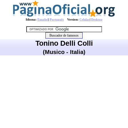
Idioma:
Español
|
Português
Version:
Celular
|
Desktop
Tonino Delli Colli
(Musico - Italia)