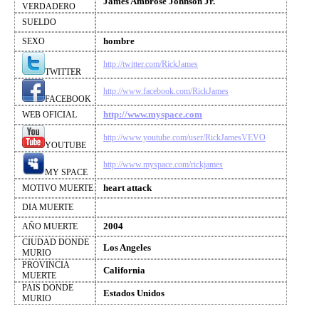
James Ambrose Johnson Jr.
VERDADERO
SUELDO
hombre
SEXO
http://twitter.com/RickJames
TWITTER
http://www.facebook.com/RickJames
FACEBOOK
http://www.myspace.com
WEB OFICIAL
http://www.youtube.com/user/RickJamesVEVO
YOUTUBE
http://www.myspace.com/rickjames
MY SPACE
heart attack
MOTIVO MUERTE
DIA MUERTE
2004
AÑO MUERTE
CIUDAD DONDE
Los Angeles
MURIO
PROVINCIA
California
MUERTE
PAIS DONDE
Estados Unidos
MURIO