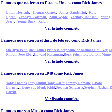
Famosos que nacieron en Estados Unidos como Rick James
,
,
,
Ethan Horvath
Thomas Garner
James Gandolfini
Kate
,
,
,
,
Upton
Zendaya Coleman
Zakk Wylde
Zachary Johnson
Young
,
,
,
Jeezy
Young Buck
Xzibit
Ver listado completo
Famosos que nacieron el dia 1 de febrero como Rick James
,
,
,
,
Sherilyn Fenn
Rick James
Princesa Stephanie de Monaco
Phil Ivey
J
,
,
,
,
,
Philbin
Jose Eber
Howard Rosenman
Boris Yeltsin
Big Boi
Bill Mumy
Ver listado completo
Famosos que nacieron en 1948 como Rick James
,
,
,
,
Tony Thomas
Tony Iommi
Tony Gatlif
Tommy Ramone
T-Bone
,
,
,
,
,
Burnett
T-Bone
Sue Monk Kidd
Stephen Schwartz
Stephen Nathan
R
,
Parfitt
Ver listado completo
Famosos que son Musico como Rick James