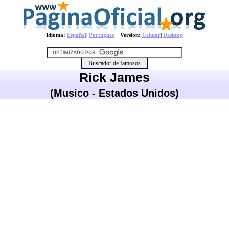
Idioma:
Español
|
Português
Version:
Celular
|
Desktop
Rick James
(Musico - Estados Unidos)