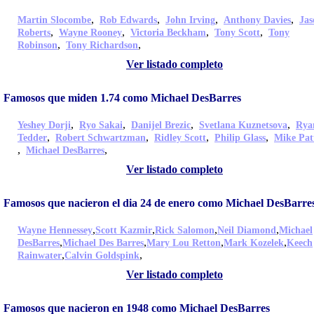
,
,
,
,
Martin Slocombe
Rob Edwards
John Irving
Anthony Davies
Jas
,
,
,
,
Roberts
Wayne Rooney
Victoria Beckham
Tony Scott
Tony
,
,
Robinson
Tony Richardson
Ver listado completo
Famosos que miden 1.74 como Michael DesBarres
,
,
,
,
Yeshey Dorji
Ryo Sakai
Danijel Brezic
Svetlana Kuznetsova
Rya
,
,
,
,
Tedder
Robert Schwartzman
Ridley Scott
Philip Glass
Mike Pat
,
,
Michael DesBarres
Ver listado completo
Famosos que nacieron el dia 24 de enero como Michael DesBarre
,
,
,
,
Wayne Hennessey
Scott Kazmir
Rick Salomon
Neil Diamond
Michael
,
,
,
,
DesBarres
Michael Des Barres
Mary Lou Retton
Mark Kozelek
Keech
,
,
Rainwater
Calvin Goldspink
Ver listado completo
Famosos que nacieron en 1948 como Michael DesBarres