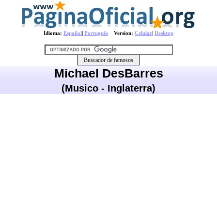
Idioma:
Español
|
Português
Version:
Celular
|
Desktop
Michael DesBarres
(Musico - Inglaterra)