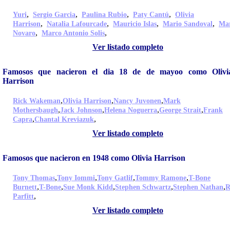
,
,
,
,
Yuri
Sergio Garcia
Paulina Rubio
Paty Cantú
Olivia
,
,
,
,
Harrison
Natalia Lafourcade
Mauricio Islas
Mario Sandoval
Ma
,
,
Novaro
Marco Antonio Solis
Ver listado completo
Famosos que nacieron el dia 18 de de mayoo como Olivi
Harrison
,
,
,
Rick Wakeman
Olivia Harrison
Nancy Juvonen
Mark
,
,
,
,
Mothersbaugh
Jack Johnson
Helena Noguerra
George Strait
Frank
,
,
Capra
Chantal Kreviazuk
Ver listado completo
Famosos que nacieron en 1948 como Olivia Harrison
,
,
,
,
Tony Thomas
Tony Iommi
Tony Gatlif
Tommy Ramone
T-Bone
,
,
,
,
,
Burnett
T-Bone
Sue Monk Kidd
Stephen Schwartz
Stephen Nathan
R
,
Parfitt
Ver listado completo