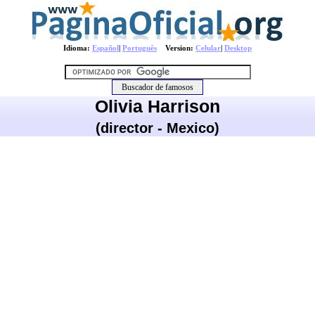
Idioma:
Español
|
Português
Version:
Celular
|
Desktop
Olivia Harrison
(director - Mexico)