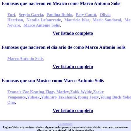
Famosos que nacieron en Mexico como Marco Antonio Solis
,
,
,
,
Yuri
Sergio Garcia
Paulina Rubio
Paty Cantú
Olivia
,
,
,
,
Harrison
Natalia Lafourcade
Mauricio Islas
Mario Sandoval
Ma
,
,
Novaro
Marco Antonio Solis
Ver listado completo
Famosos que nacieron el dia ario de como Marco Antonio Solis
,
Marco Antonio Solis
Ver listado completo
Famosos que son Musico como Marco Antonio Solis
,
,
,
,
Zyonair
Zoe Keating
Ziggy Marley
Zakk Wylde
Zacky
,
,
,
,
,
Vengeance
Yuksek
Yukihiro Takahashi
Young Jeezy
Young Buck
Yok
,
Ono
Ver listado completo
Contactenos
PaginaOficial.org no tiene relacion alguna con las personas mencionadas en el sitio, no esta en contacto con
ellos y no es la pagina oficial de ninguno de ellos