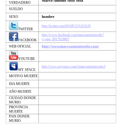
Marco Antonio Solís Sosa
VERDADERO
SUELDO
hombre
SEXO
http://twitter.com/MARCOASOLIS
TWITTER
http://www.facebook.com/marcoantoniosolis?
v=app_6917629807
FACEBOOK
http://www.marcoantoniosolis.com/
WEB OFICIAL
YOUTUBE
http://www.myspace.com/2marcoantoniosolis3
MY SPACE
MOTIVO MUERTE
DIA MUERTE
AÑO MUERTE
CIUDAD DONDE
MURIO
PROVINCIA
MUERTE
PAIS DONDE
MURIO