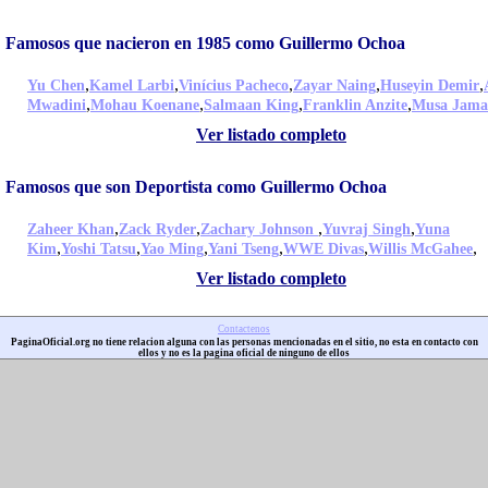
Famosos que nacieron en 1985 como Guillermo Ochoa
,
,
,
,
,
Yu Chen
Kamel Larbi
Vinícius Pacheco
Zayar Naing
Huseyin Demir
,
,
,
,
Mwadini
Mohau Koenane
Salmaan King
Franklin Anzite
Musa Jama
Ver listado completo
Famosos que son Deportista como Guillermo Ochoa
,
,
,
,
Zaheer Khan
Zack Ryder
Zachary Johnson
Yuvraj Singh
Yuna
,
,
,
,
,
,
Kim
Yoshi Tatsu
Yao Ming
Yani Tseng
WWE Divas
Willis McGahee
Ver listado completo
Contactenos
PaginaOficial.org no tiene relacion alguna con las personas mencionadas en el sitio, no esta en contacto con
ellos y no es la pagina oficial de ninguno de ellos