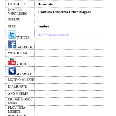
Deportista
CATEGORIA
NOMBRE
Francisco Guillermo Ochoa Magaña
VERDADERO
SUELDO
hombre
SEXO
http://twitter.com/yosoy8a
TWITTER
FACEBOOK
WEB OFICIAL
YOUTUBE
MY SPACE
MOTIVO MUERTE
DIA MUERTE
AÑO MUERTE
CIUDAD DONDE
MURIO
PROVINCIA
MUERTE