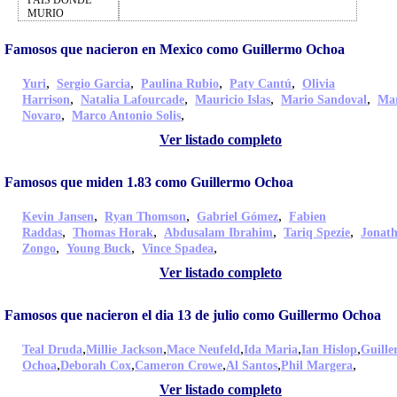
PAIS DONDE
MURIO
Famosos que nacieron en Mexico como Guillermo Ochoa
,
,
,
,
Yuri
Sergio Garcia
Paulina Rubio
Paty Cantú
Olivia
,
,
,
,
Harrison
Natalia Lafourcade
Mauricio Islas
Mario Sandoval
Ma
,
,
Novaro
Marco Antonio Solis
Ver listado completo
Famosos que miden 1.83 como Guillermo Ochoa
,
,
,
Kevin Jansen
Ryan Thomson
Gabriel Gómez
Fabien
,
,
,
,
Raddas
Thomas Horak
Abdusalam Ibrahim
Tariq Spezie
Jonat
,
,
,
Zongo
Young Buck
Vince Spadea
Ver listado completo
Famosos que nacieron el dia 13 de julio como Guillermo Ochoa
,
,
,
,
,
Teal Druda
Millie Jackson
Mace Neufeld
Ida Maria
Ian Hislop
Guill
,
,
,
,
,
Ochoa
Deborah Cox
Cameron Crowe
Al Santos
Phil Margera
Ver listado completo