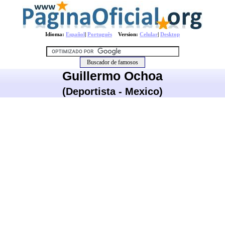
Idioma:
Español
|
Português
Version:
Celular
|
Desktop
Guillermo Ochoa
(Deportista - Mexico)