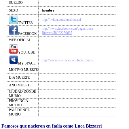
SUELDO
hombre
SEXO
http://twitter.com/lucabizzarri
TWITTER
http://www.facebook.com/pages/Luca-
Bizzarri/58922259687
FACEBOOK
WEB OFICIAL
YOUTUBE
http://www.myspace.com/lucabizzarri
MY SPACE
MOTIVO MUERTE
DIA MUERTE
AÑO MUERTE
CIUDAD DONDE
MURIO
PROVINCIA
MUERTE
PAIS DONDE
MURIO
Famosos que nacieron en Italia como Luca Bizzarri