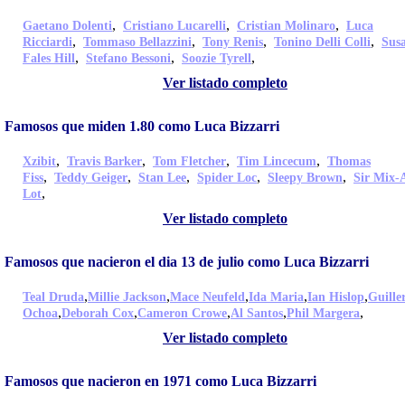
,
,
,
Gaetano Dolenti
Cristiano Lucarelli
Cristian Molinaro
Luca
,
,
,
,
Ricciardi
Tommaso Bellazzini
Tony Renis
Tonino Delli Colli
Sus
,
,
,
Fales Hill
Stefano Bessoni
Soozie Tyrell
Ver listado completo
Famosos que miden 1.80 como Luca Bizzarri
,
,
,
,
Xzibit
Travis Barker
Tom Fletcher
Tim Lincecum
Thomas
,
,
,
,
,
Fiss
Teddy Geiger
Stan Lee
Spider Loc
Sleepy Brown
Sir Mix-
,
Lot
Ver listado completo
Famosos que nacieron el dia 13 de julio como Luca Bizzarri
,
,
,
,
,
Teal Druda
Millie Jackson
Mace Neufeld
Ida Maria
Ian Hislop
Guill
,
,
,
,
,
Ochoa
Deborah Cox
Cameron Crowe
Al Santos
Phil Margera
Ver listado completo
Famosos que nacieron en 1971 como Luca Bizzarri