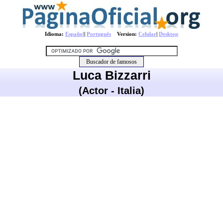
Idioma:
Español
|
Português
Version:
Celular
|
Desktop
Luca Bizzarri
(Actor - Italia)