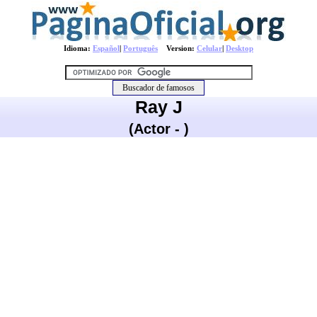
Idioma:
Español
|
Português
Version:
Celular
|
Desktop
Ray J
(Actor - )