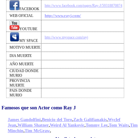
http://www.facebook.com/pages/Ray-J/59318870874
FACEBOOK
http://www.rayj.com/
WEB OFICIAL
YOUTUBE
http://www.myspace.com/rayj
MY SPACE
MOTIVO MUERTE
DIA MUERTE
AÑO MUERTE
CIUDAD DONDE
MURIO
PROVINCIA
MUERTE
PAIS DONDE
MURIO
Famosos que son Actor como Ray J
,
,
,
James Gandolfini
Benicio del Toro
Zach Galifianakis
Wyclef
,
,
,
,
,
Jean
William Shatner
Weird Al Yankovic
Tommy Lee
Tom Waits
Tim
,
,
Minchin
Tim McGraw