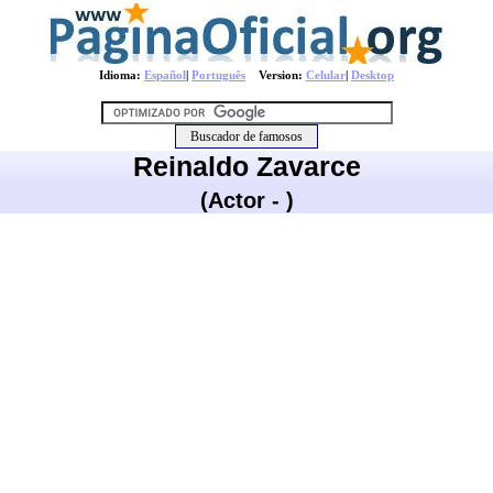
Idioma:
Español
|
Português
Version:
Celular
|
Desktop
Reinaldo Zavarce
(Actor - )