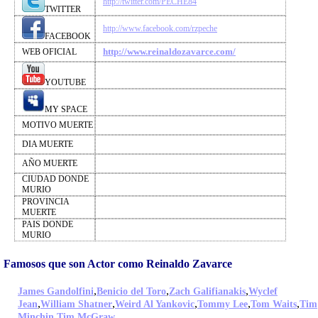
http://twitter.com/PECHE84
TWITTER
http://www.facebook.com/rzpeche
FACEBOOK
http://www.reinaldozavarce.com/
WEB OFICIAL
YOUTUBE
MY SPACE
MOTIVO MUERTE
DIA MUERTE
AÑO MUERTE
CIUDAD DONDE
MURIO
PROVINCIA
MUERTE
PAIS DONDE
MURIO
Famosos que son Actor como Reinaldo Zavarce
,
,
,
James Gandolfini
Benicio del Toro
Zach Galifianakis
Wyclef
,
,
,
,
,
Jean
William Shatner
Weird Al Yankovic
Tommy Lee
Tom Waits
Tim
,
,
Minchin
Tim McGraw